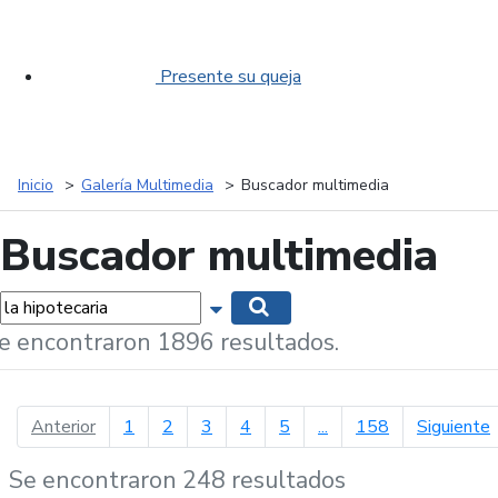
Presente su queja
Inicio
Galería Multimedia
Buscador multimedia
Buscador multimedia
labras...
Mostrar opciones de búsqueda
Buscar
e encontraron 1896 resultados.
página anterior
p
Anterior
1
2
3
4
5
...
158
Siguiente
Se encontraron 248 resultados