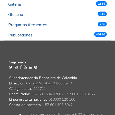
Galería
2144
Glosario
541
Preguntas frecuentes
236
Publicaciones
40110
Síguenos:
Superintendencia Financiera de Colombia
Dirección:
Calle 7 No. 4 - 49 Bogotá, D.C.
Código postal:
111711
Conmutador:
+57 601 594 0200 - +57 601 350 8166
Línea gratuita nacional:
018000 120 100
Centro de contacto:
+57 601 307 8042
Lunes a viernes de 8:00 a.m. a 6:00 p.m. jornada