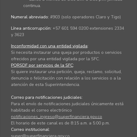
continua.
Numeral abreviado:
#903 (solo operadores Claro y Tigo)
Línea anticorrupción:
+57 601 594 0200 extensiones 2334
y 3623
Inconformidad con una entidad vigilada
:
Si necesita instaurar una queja por productos o servicios
ofrecidos por una entidad vigilada por la SFC.
PQRSDF por servicios de la SFC
:
Si quiere instaurar una petición, queja, reclamo, solicitud,
denuncia o felicitación con relación a los servicios o a la
atención de esta Superintendencia.
Correo para notificaciones judiciales:
Para el envío de notificaciones judiciales únicamente está
habilitado el correo electrónico
notificaciones_ingreso@superfinanciera.gov.co
El horario de este canal es de 8:15 a.m. a 5:00 p.m.
Correo institucional:
super@superfinanciera.gov.co