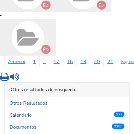
página anterior
Anterior
1
...
17
18
19
20
21
Siguie
Imprimir
Leer contenido
Otros resultados de busqueda
Otros Resultados
Calendario
177
Documentos
2286