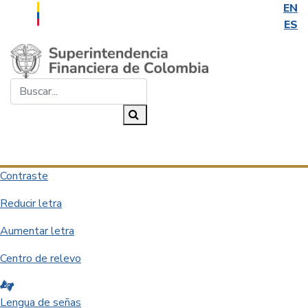
EN
ES
Saltar al contenido principal
Buscar...
Buscar
Desplegar navegación
Contraste
Reducir letra
Aumentar letra
Centro de relevo
Lengua de señas