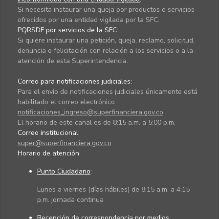
Si necesita instaurar una queja por productos o servicios
ofrecidos por una entidad vigilada por la SFC.
PQRSDF por servicios de la SFC
:
Si quiere instaurar una petición, queja, reclamo, solicitud,
denuncia o felicitación con relación a los servicios o a la
atención de esta Superintendencia.
Correo para notificaciones judiciales:
Para el envío de notificaciones judiciales únicamente está
habilitado el correo electrónico
notificaciones_ingreso@superfinanciera.gov.co
El horario de este canal es de 8:15 a.m. a 5:00 p.m.
Correo institucional:
super@superfinanciera.gov.co
Horario de atención
Punto Ciudadano
:
Lunes a viernes (días hábiles) de 8:15 a.m. a 4:15
p.m. jornada continua
Recepción de correspondencia por medios