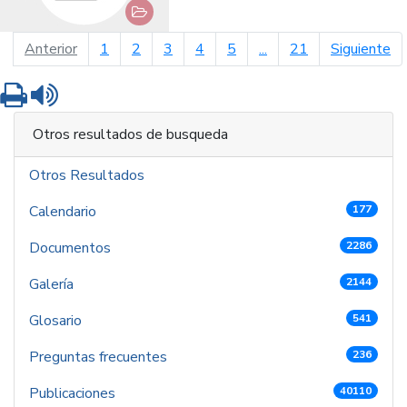
página anterior
pá
Anterior
1
2
3
4
5
...
21
Siguiente
Imprimir
Leer contenido
Otros resultados de busqueda
Otros Resultados
Calendario
177
Documentos
2286
Galería
2144
Glosario
541
Preguntas frecuentes
236
Publicaciones
40110