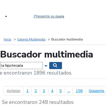
Presente su queja
Inicio
Galería Multimedia
Buscador multimedia
Buscador multimedia
labras...
Mostrar opciones de búsqueda
Buscar
e encontraron 1896 resultados.
página anterior
p
Anterior
1
2
3
4
5
...
158
Siguiente
Se encontraron 248 resultados