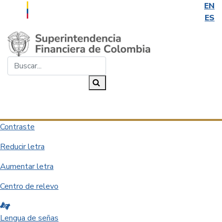
EN
ES
Saltar al contenido principal
Buscar...
Buscar
Desplegar navegación
Contraste
Reducir letra
Aumentar letra
Centro de relevo
Lengua de señas