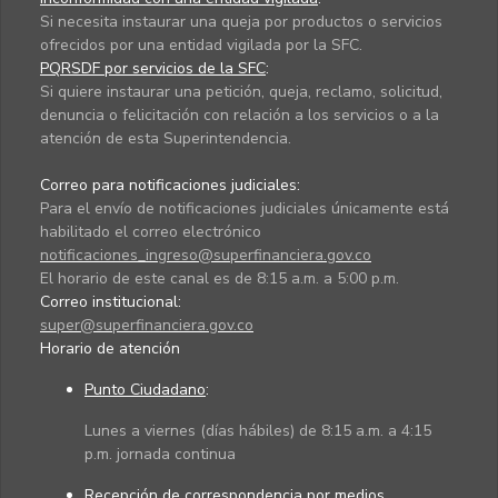
Si necesita instaurar una queja por productos o servicios
ofrecidos por una entidad vigilada por la SFC.
PQRSDF por servicios de la SFC
:
Si quiere instaurar una petición, queja, reclamo, solicitud,
denuncia o felicitación con relación a los servicios o a la
atención de esta Superintendencia.
Correo para notificaciones judiciales:
Para el envío de notificaciones judiciales únicamente está
habilitado el correo electrónico
notificaciones_ingreso@superfinanciera.gov.co
El horario de este canal es de 8:15 a.m. a 5:00 p.m.
Correo institucional:
super@superfinanciera.gov.co
Horario de atención
Punto Ciudadano
:
Lunes a viernes (días hábiles) de 8:15 a.m. a 4:15
p.m. jornada continua
Recepción de correspondencia por medios