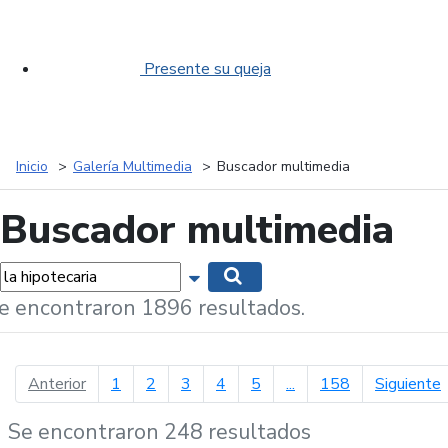
Presente su queja
Inicio
Galería Multimedia
Buscador multimedia
Buscador multimedia
labras...
Mostrar opciones de búsqueda
Buscar
e encontraron 1896 resultados.
página anterior
p
Anterior
1
2
3
4
5
...
158
Siguiente
Se encontraron 248 resultados