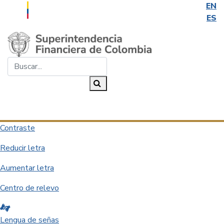
EN
ES
Saltar al contenido principal
Buscar...
Buscar
Desplegar navegación
Contraste
Reducir letra
Aumentar letra
Centro de relevo
Lengua de señas