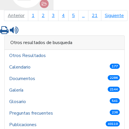
página anterior
pá
Anterior
1
2
3
4
5
...
21
Siguiente
Imprimir
Leer contenido
Otros resultados de busqueda
Otros Resultados
Calendario
177
Documentos
2286
Galería
2144
Glosario
541
Preguntas frecuentes
236
Publicaciones
40110