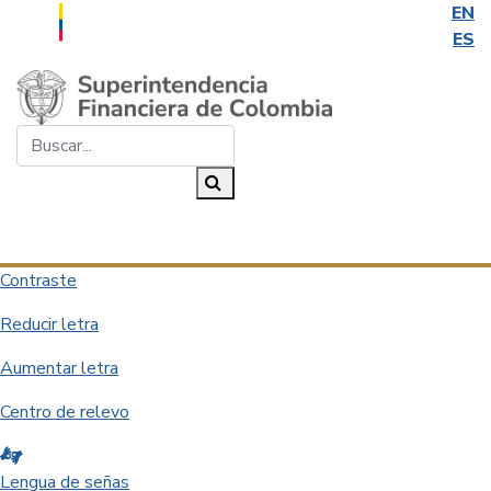
EN
ES
Saltar al contenido principal
Buscar...
Buscar
Desplegar navegación
Contraste
Reducir letra
Aumentar letra
Centro de relevo
Lengua de señas