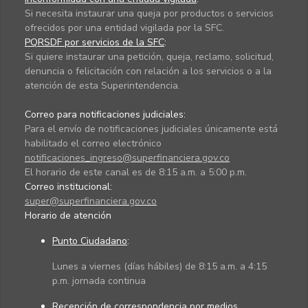
Si necesita instaurar una queja por productos o servicios
ofrecidos por una entidad vigilada por la SFC.
PQRSDF por servicios de la SFC
:
Si quiere instaurar una petición, queja, reclamo, solicitud,
denuncia o felicitación con relación a los servicios o a la
atención de esta Superintendencia.
Correo para notificaciones judiciales:
Para el envío de notificaciones judiciales únicamente está
habilitado el correo electrónico
notificaciones_ingreso@superfinanciera.gov.co
El horario de este canal es de 8:15 a.m. a 5:00 p.m.
Correo institucional:
super@superfinanciera.gov.co
Horario de atención
Punto Ciudadano
:
Lunes a viernes (días hábiles) de 8:15 a.m. a 4:15
p.m. jornada continua
Recepción de correspondencia por medios