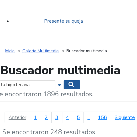
Presente su queja
Inicio
Galería Multimedia
Buscador multimedia
Buscador multimedia
labras...
Mostrar opciones de búsqueda
Buscar
e encontraron 1896 resultados.
página anterior
p
Anterior
1
2
3
4
5
...
158
Siguiente
Se encontraron 248 resultados