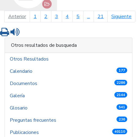
página anterior
pá
Anterior
1
2
3
4
5
...
21
Siguiente
Imprimir
Leer contenido
Otros resultados de busqueda
Otros Resultados
Calendario
177
Documentos
2286
Galería
2144
Glosario
541
Preguntas frecuentes
236
Publicaciones
40110