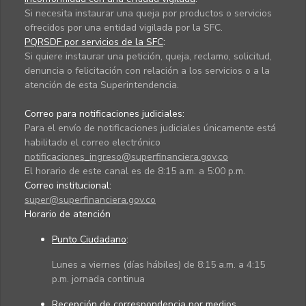
Si necesita instaurar una queja por productos o servicios
ofrecidos por una entidad vigilada por la SFC.
PQRSDF por servicios de la SFC
:
Si quiere instaurar una petición, queja, reclamo, solicitud,
denuncia o felicitación con relación a los servicios o a la
atención de esta Superintendencia.
Correo para notificaciones judiciales:
Para el envío de notificaciones judiciales únicamente está
habilitado el correo electrónico
notificaciones_ingreso@superfinanciera.gov.co
El horario de este canal es de 8:15 a.m. a 5:00 p.m.
Correo institucional:
super@superfinanciera.gov.co
Horario de atención
Punto Ciudadano
:
Lunes a viernes (días hábiles) de 8:15 a.m. a 4:15
p.m. jornada continua
Recepción de correspondencia por medios