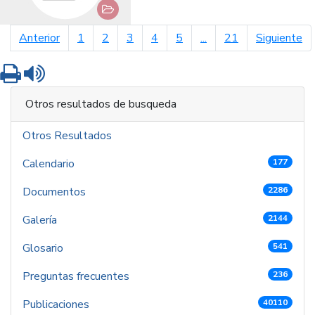
página anterior
pá
Anterior
1
2
3
4
5
...
21
Siguiente
Imprimir
Leer contenido
Otros resultados de busqueda
Otros Resultados
Calendario
177
Documentos
2286
Galería
2144
Glosario
541
Preguntas frecuentes
236
Publicaciones
40110