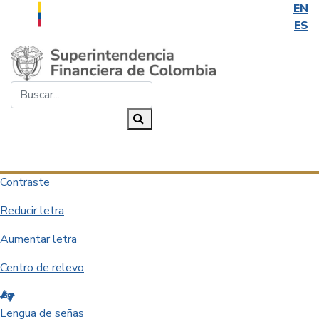
EN
ES
Saltar al contenido principal
Buscar...
Buscar
Desplegar navegación
Contraste
Reducir letra
Aumentar letra
Centro de relevo
Lengua de señas