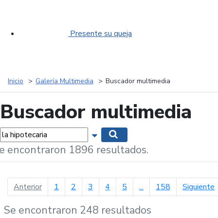
Presente su queja
Inicio
Galería Multimedia
Buscador multimedia
Buscador multimedia
labras...
Mostrar opciones de búsqueda
Buscar
e encontraron 1896 resultados.
página anterior
p
Anterior
1
2
3
4
5
...
158
Siguiente
Se encontraron 248 resultados