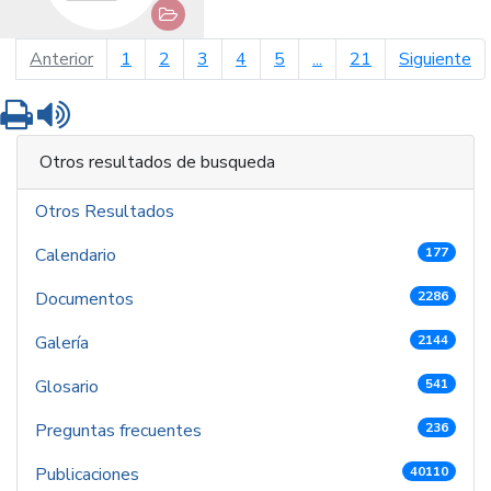
página anterior
pá
Anterior
1
2
3
4
5
...
21
Siguiente
Imprimir
Leer contenido
Otros resultados de busqueda
Otros Resultados
Calendario
177
Documentos
2286
Galería
2144
Glosario
541
Preguntas frecuentes
236
Publicaciones
40110