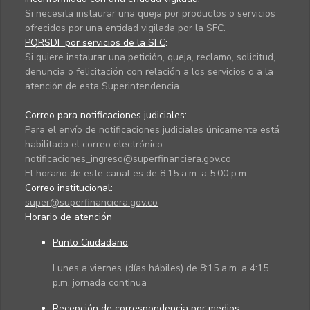
Si necesita instaurar una queja por productos o servicios
ofrecidos por una entidad vigilada por la SFC.
PQRSDF por servicios de la SFC
:
Si quiere instaurar una petición, queja, reclamo, solicitud,
denuncia o felicitación con relación a los servicios o a la
atención de esta Superintendencia.
Correo para notificaciones judiciales:
Para el envío de notificaciones judiciales únicamente está
habilitado el correo electrónico
notificaciones_ingreso@superfinanciera.gov.co
El horario de este canal es de 8:15 a.m. a 5:00 p.m.
Correo institucional:
super@superfinanciera.gov.co
Horario de atención
Punto Ciudadano
:
Lunes a viernes (días hábiles) de 8:15 a.m. a 4:15
p.m. jornada continua
Recepción de correspondencia por medios