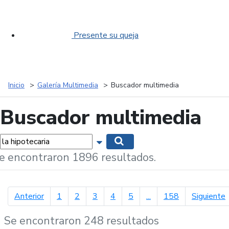
Presente su queja
Inicio
Galería Multimedia
Buscador multimedia
Buscador multimedia
labras...
Mostrar opciones de búsqueda
Buscar
e encontraron 1896 resultados.
página anterior
p
Anterior
1
2
3
4
5
...
158
Siguiente
Se encontraron 248 resultados