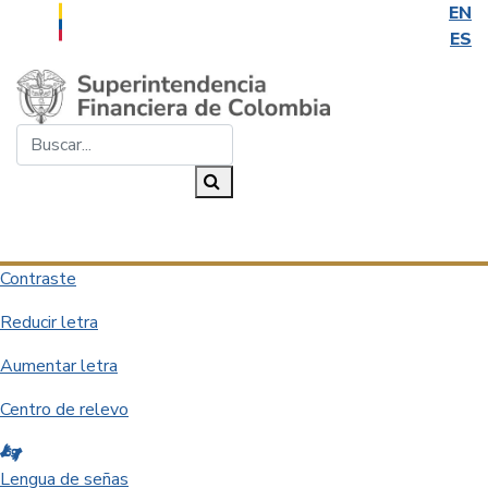
EN
ES
Saltar al contenido principal
Buscar...
Buscar
Desplegar navegación
Contraste
Reducir letra
Aumentar letra
Centro de relevo
Lengua de señas