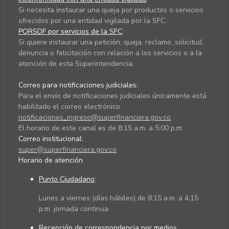
Si necesita instaurar una queja por productos o servicios
ofrecidos por una entidad vigilada por la SFC.
PQRSDF por servicios de la SFC
:
Si quiere instaurar una petición, queja, reclamo, solicitud,
denuncia o felicitación con relación a los servicios o a la
atención de esta Superintendencia.
Correo para notificaciones judiciales:
Para el envío de notificaciones judiciales únicamente está
habilitado el correo electrónico
notificaciones_ingreso@superfinanciera.gov.co
El horario de este canal es de 8:15 a.m. a 5:00 p.m.
Correo institucional:
super@superfinanciera.gov.co
Horario de atención
Punto Ciudadano
:
Lunes a viernes (días hábiles) de 8:15 a.m. a 4:15
p.m. jornada continua
Recepción de correspondencia por medios