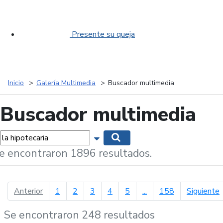
Presente su queja
Inicio
Galería Multimedia
Buscador multimedia
Buscador multimedia
labras...
Mostrar opciones de búsqueda
Buscar
e encontraron 1896 resultados.
página anterior
p
Anterior
1
2
3
4
5
...
158
Siguiente
Se encontraron 248 resultados