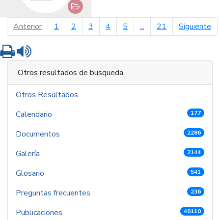
página anterior
pá
Anterior
1
2
3
4
5
...
21
Siguiente
Imprimir
Leer contenido
Otros resultados de busqueda
Otros Resultados
Calendario
177
Documentos
2286
Galería
2144
Glosario
541
Preguntas frecuentes
236
Publicaciones
40110