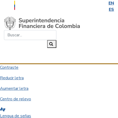
EN
ES
Saltar al contenido principal
Buscar...
Buscar
Desplegar navegación
Contraste
Reducir letra
Aumentar letra
Centro de relevo
Lengua de señas