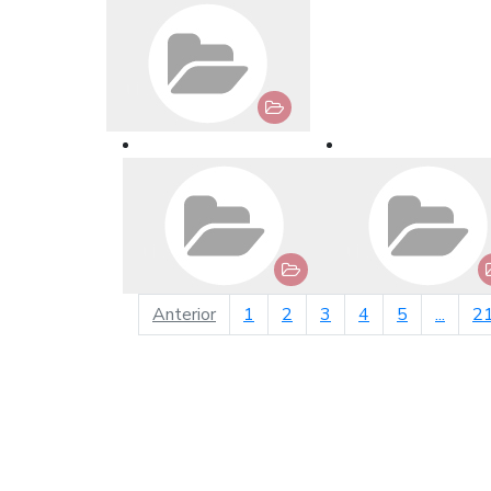
página anterior
Anterior
1
2
3
4
5
...
2