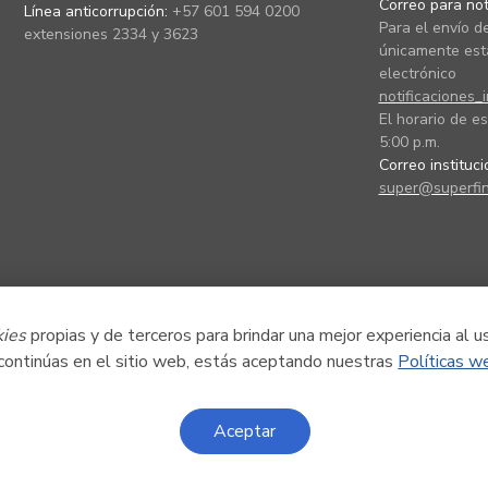
Correo para noti
Línea anticorrupción:
+57 601 594 0200
Para el envío de
extensiones 2334 y 3623
únicamente está
electrónico
notificaciones_
El horario de es
5:00 p.m.
Correo instituc
super@superfin
kies
propias y de terceros para brindar una mejor experiencia al u
 continúas en el sitio web, estás aceptando nuestras
Políticas w
Aceptar