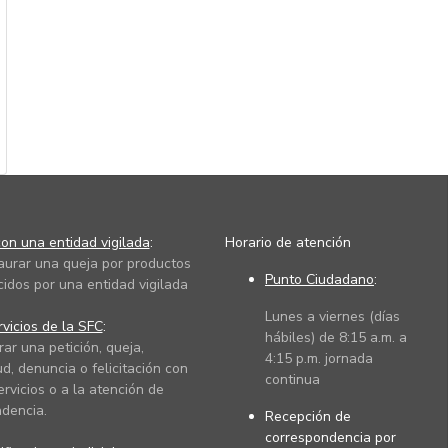
on una entidad vigilada
:
Horario de atención
taurar una queja por productos
Punto Ciudadano
:
cidos por una entidad vigilada
Lunes a viernes (días
vicios de la SFC
:
hábiles) de 8:15 a.m. a
rar una petición, queja,
4:15 p.m. jornada
ud, denuncia o felicitación con
continua
ervicios o a la atención de
dencia.
Recepción de
correspondencia por