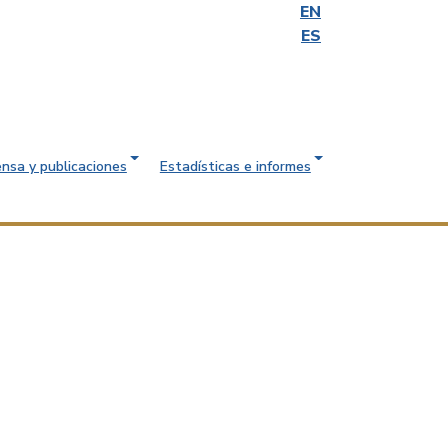
EN
ES
ensa y publicaciones
Estadísticas e informes