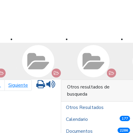
Imprimir
Leer contenido
página siguiente
1
Siguiente
Otros resultados de
busqueda
Otros Resultados
Calendario
177
Documentos
2286