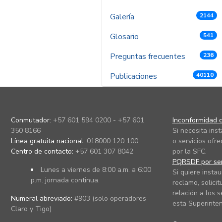
Galería
2144
Glosario
541
Preguntas frecuentes
236
Publicaciones
40110
Conmutador:
+57 601 594 0200 - +57 601
Inconformidad c
350 8166
Si necesita ins
Línea gratuita nacional:
018000 120 100
o servicios ofre
Centro de contacto:
+57 601 307 8042
por la SFC.
PQRSDF por ser
Lunes a viernes de 8:00 a.m. a 6:00
Si quiere instau
p.m. jornada continua.
reclamo, solicit
relación a los s
Numeral abreviado:
#903 (solo operadores
esta Superinten
Claro y Tigo)