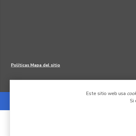
Políticas
Mapa del sitio
Este sitio web usa
coo
Si