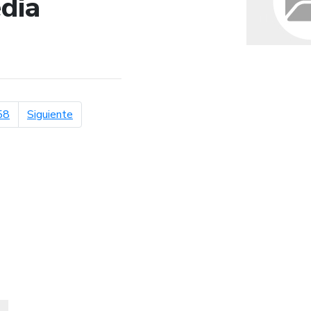
dia
de búsqueda
página siguiente
58
Siguiente