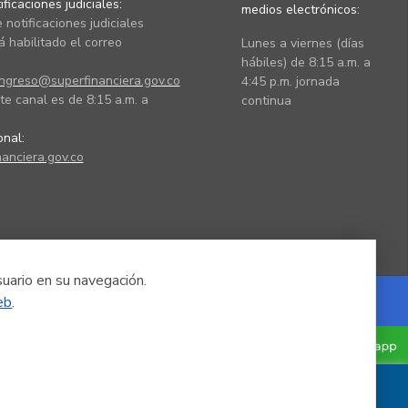
ficaciones judiciales:
medios electrónicos:
 notificaciones judiciales
 habilitado el correo
Lunes a viernes (días
hábiles) de 8:15 a.m. a
ingreso@superfinanciera.gov.co
4:45 p.m. jornada
te canal es de 8:15 a.m. a
continua
ional:
anciera.gov.co
suario en su navegación.
eb
.
Powered by Nexura