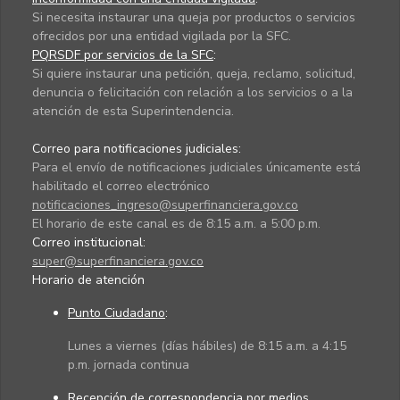
Si necesita instaurar una queja por productos o servicios
ofrecidos por una entidad vigilada por la SFC.
PQRSDF por servicios de la SFC
:
Si quiere instaurar una petición, queja, reclamo, solicitud,
denuncia o felicitación con relación a los servicios o a la
atención de esta Superintendencia.
Correo para notificaciones judiciales:
Para el envío de notificaciones judiciales únicamente está
habilitado el correo electrónico
notificaciones_ingreso@superfinanciera.gov.co
El horario de este canal es de 8:15 a.m. a 5:00 p.m.
Correo institucional:
super@superfinanciera.gov.co
Horario de atención
Punto Ciudadano
:
Lunes a viernes (días hábiles) de 8:15 a.m. a 4:15
p.m. jornada continua
Recepción de correspondencia por medios