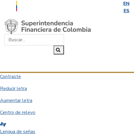
EN
ES
Saltar al contenido principal
Buscar...
Buscar
Desplegar navegación
Contraste
Reducir letra
Aumentar letra
Centro de relevo
Lengua de señas