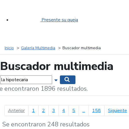
Presente su queja
Inicio
Galería Multimedia
Buscador multimedia
Buscador multimedia
labras...
Mostrar opciones de búsqueda
Buscar
e encontraron 1896 resultados.
página anterior
p
Anterior
1
2
3
4
5
...
158
Siguiente
Se encontraron 248 resultados