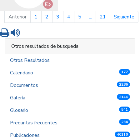
página anterior
pá
Anterior
1
2
3
4
5
...
21
Siguiente
Imprimir
Leer contenido
Otros resultados de busqueda
Otros Resultados
Calendario
177
Documentos
2286
Galería
2144
Glosario
541
Preguntas frecuentes
236
Publicaciones
40110