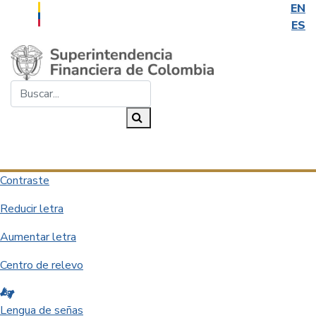
EN
ES
Saltar al contenido principal
Buscar...
Buscar
Desplegar navegación
Contraste
Reducir letra
Aumentar letra
Centro de relevo
Lengua de señas