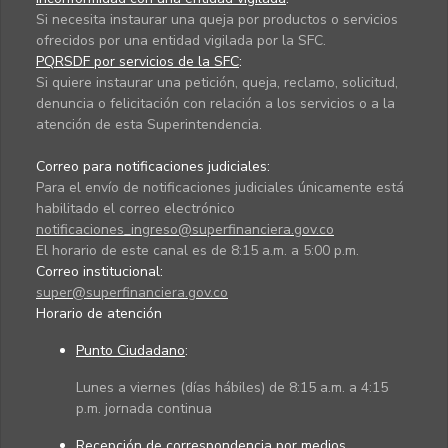
Si necesita instaurar una queja por productos o servicios
ofrecidos por una entidad vigilada por la SFC.
PQRSDF por servicios de la SFC
:
Si quiere instaurar una petición, queja, reclamo, solicitud,
denuncia o felicitación con relación a los servicios o a la
atención de esta Superintendencia.
Correo para notificaciones judiciales:
Para el envío de notificaciones judiciales únicamente está
habilitado el correo electrónico
notificaciones_ingreso@superfinanciera.gov.co
El horario de este canal es de 8:15 a.m. a 5:00 p.m.
Correo institucional:
super@superfinanciera.gov.co
Horario de atención
Punto Ciudadano
:
Lunes a viernes (días hábiles) de 8:15 a.m. a 4:15
p.m. jornada continua
Recepción de correspondencia por medios