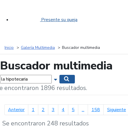
Presente su queja
Inicio
Galería Multimedia
Buscador multimedia
Buscador multimedia
labras...
Mostrar opciones de búsqueda
Buscar
e encontraron 1896 resultados.
página anterior
p
Anterior
1
2
3
4
5
...
158
Siguiente
Se encontraron 248 resultados