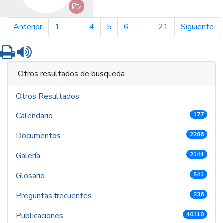
página anterior
pá
Anterior
1
...
4
5
6
...
21
Siguiente
Imprimir
Leer contenido
Otros resultados de busqueda
Otros Resultados
Calendario
177
Documentos
2286
Galería
2144
Glosario
541
Preguntas frecuentes
236
Publicaciones
40110