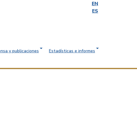
EN
ES
ensa y publicaciones
Estadísticas e informes