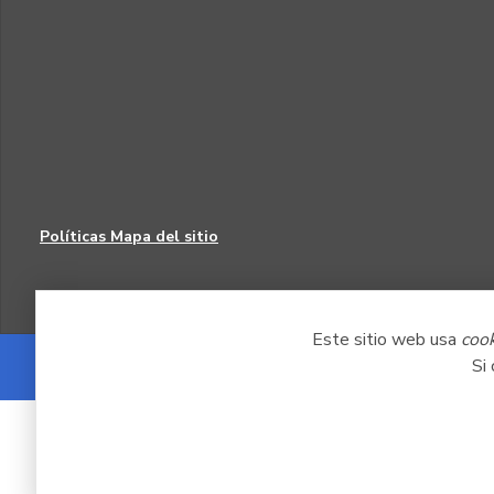
Políticas
Mapa del sitio
Este sitio web usa
coo
Si