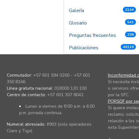
Galería
2144
Glosario
541
Preguntas frecuentes
236
Publicaciones
40110
Conmutador:
+57 601 594 0200 - +57 601
Inconformidad c
350 8166
Si necesita ins
Línea gratuita nacional:
018000 120 100
o servicios ofre
Centro de contacto:
+57 601 307 8042
por la SFC.
PQRSDF por ser
Lunes a viernes de 8:00 a.m. a 6:00
Si quiere instau
p.m. jornada continua.
reclamo, solicit
relación a los s
Numeral abreviado:
#903 (solo operadores
esta Superinten
Claro y Tigo)