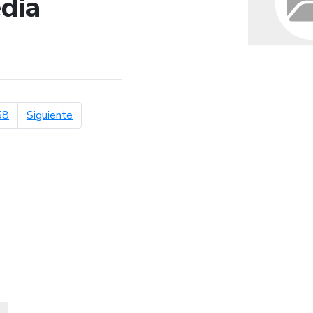
dia
de búsqueda
página siguiente
58
Siguiente