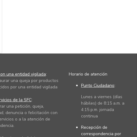
on una entidad vigilada
:
Horario de atención
taurar una queja por productos
Punto Ciudadano
:
cidos por una entidad vigilada
Lunes a viernes (días
vicios de la SFC
:
hábiles) de 8:15 a.m. a
rar una petición, queja,
4:15 p.m. jornada
ud, denuncia o felicitación con
continua
ervicios o a la atención de
dencia.
Recepción de
correspondencia por