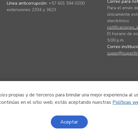
Correo para noti
Línea anticorrupción:
+57 601 594 0200
Para el envío de
extensiones 2334 y 3623
únicamente está
electrónico
notificaciones_
El horario de es
5:00 p.m.
Correo instituc
super@superfin
kies
propias y de terceros para brindar una mejor experiencia al u
 continúas en el sitio web, estás aceptando nuestras
Políticas w
Aceptar