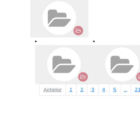
página anterior
Anterior
1
2
3
4
5
...
2