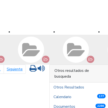
Imprimir
Leer contenido
página siguiente
1
Siguiente
Otros resultados de
busqueda
Otros Resultados
Calendario
177
Documentos
2286