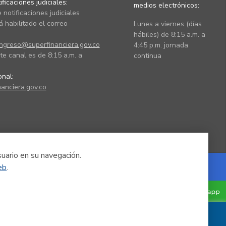
ficaciones judiciales:
medios electrónicos:
 notificaciones judiciales
 habilitado el correo
Lunes a viernes (días
hábiles) de 8:15 a.m. a
ingreso@superfinanciera.gov.co
4:45 p.m. jornada
te canal es de 8:15 a.m. a
continua
ional:
anciera.gov.co
suario en su navegación.
eb
.
Powered by Nexura