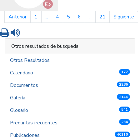
página anterior
pá
Anterior
1
...
4
5
6
...
21
Siguiente
Imprimir
Leer contenido
Otros resultados de busqueda
Otros Resultados
Calendario
177
Documentos
2286
Galería
2144
Glosario
541
Preguntas frecuentes
236
Publicaciones
40110