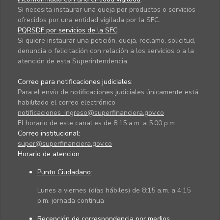
Si necesita instaurar una queja por productos o servicios
ofrecidos por una entidad vigilada por la SFC.
PQRSDF por servicios de la SFC
:
Si quiere instaurar una petición, queja, reclamo, solicitud,
denuncia o felicitación con relación a los servicios o a la
atención de esta Superintendencia.
Correo para notificaciones judiciales:
Para el envío de notificaciones judiciales únicamente está
habilitado el correo electrónico
notificaciones_ingreso@superfinanciera.gov.co
El horario de este canal es de 8:15 a.m. a 5:00 p.m.
Correo institucional:
super@superfinanciera.gov.co
Horario de atención
Punto Ciudadano
:
Lunes a viernes (días hábiles) de 8:15 a.m. a 4:15
p.m. jornada continua
Recepción de correspondencia por medios