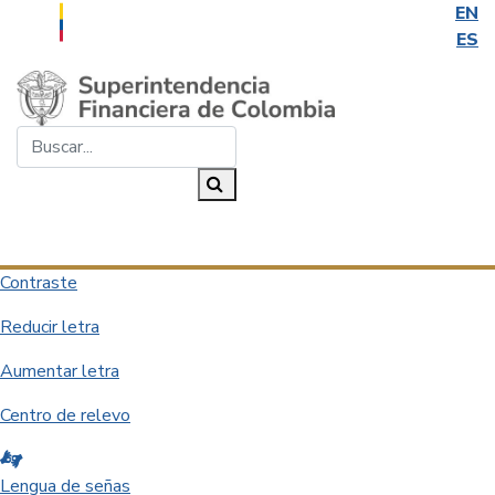
EN
ES
Saltar al contenido principal
Buscar...
Buscar
Desplegar navegación
Contraste
Reducir letra
Aumentar letra
Centro de relevo
Lengua de señas