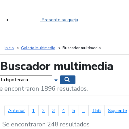
Presente su queja
Inicio
Galería Multimedia
Buscador multimedia
Buscador multimedia
labras...
Mostrar opciones de búsqueda
Buscar
e encontraron 1896 resultados.
página anterior
p
Anterior
1
2
3
4
5
...
158
Siguiente
Se encontraron 248 resultados