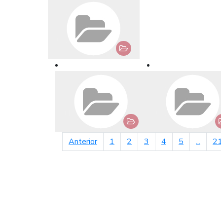
página anterior
Anterior
1
2
3
4
5
...
2