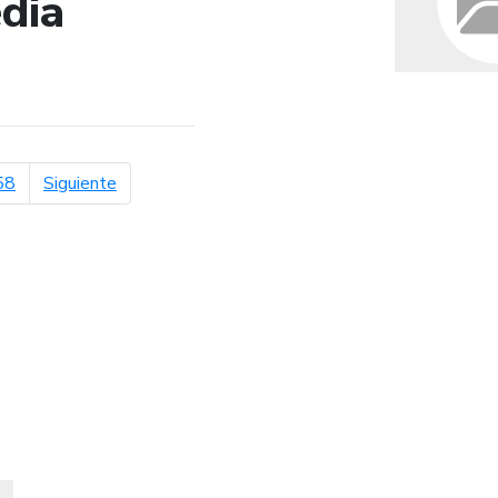
dia
de búsqueda
página siguiente
58
Siguiente