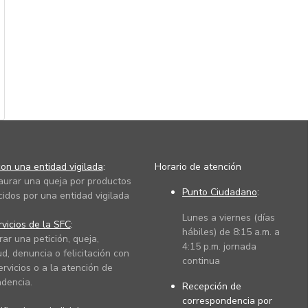
on una entidad vigilada
:
Horario de atención
taurar una queja por productos
Punto Ciudadano
:
cidos por una entidad vigilada
Lunes a viernes (días
vicios de la SFC
:
hábiles) de 8:15 a.m. a
rar una petición, queja,
4:15 p.m. jornada
ud, denuncia o felicitación con
continua
ervicios o a la atención de
dencia.
Recepción de
correspondencia por