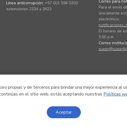
Correo para noti
Línea anticorrupción:
+57 601 594 0200
Para el envío de
extensiones 2334 y 3623
únicamente está
electrónico
notificaciones_
El horario de es
5:00 p.m.
Correo instituc
super@superfin
kies
propias y de terceros para brindar una mejor experiencia al u
 continúas en el sitio web, estás aceptando nuestras
Políticas w
Aceptar