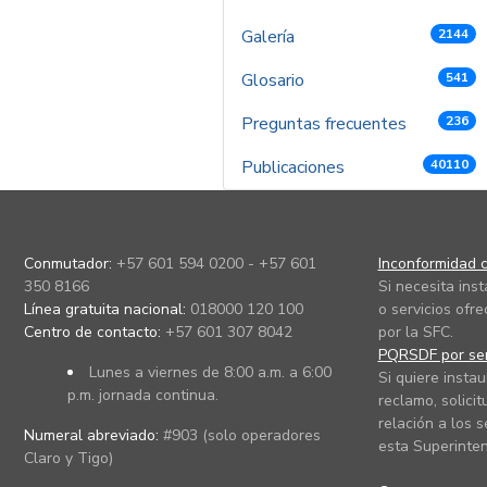
Galería
2144
Glosario
541
Preguntas frecuentes
236
Publicaciones
40110
Conmutador:
+57 601 594 0200 - +57 601
Inconformidad c
350 8166
Si necesita ins
Línea gratuita nacional:
018000 120 100
o servicios ofre
Centro de contacto:
+57 601 307 8042
por la SFC.
PQRSDF por ser
Lunes a viernes de 8:00 a.m. a 6:00
Si quiere instau
p.m. jornada continua.
reclamo, solicit
relación a los s
Numeral abreviado:
#903 (solo operadores
esta Superinten
Claro y Tigo)