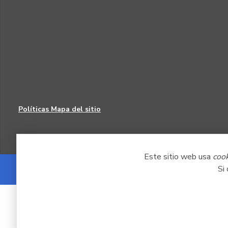
Políticas
Mapa del sitio
Este sitio web usa
coo
Si