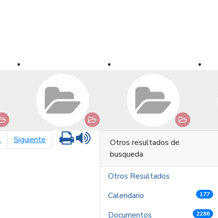
Imprimir
Leer contenido
página siguiente
1
Siguiente
Otros resultados de
busqueda
Otros Resultados
Calendario
177
Documentos
2286