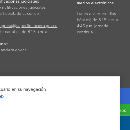
ficaciones judiciales:
medios electrónicos:
 notificaciones judiciales
 habilitado el correo
Lunes a viernes (días
hábiles) de 8:15 a.m. a
ingreso@superfinanciera.gov.co
4:45 p.m. jornada
te canal es de 8:15 a.m. a
continua
ional:
anciera.gov.co
suario en su navegación.
eb
.
Powered by Nexura