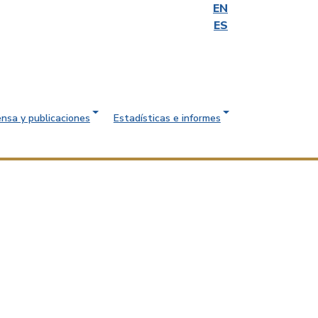
EN
ES
ensa y publicaciones
Estadísticas e informes