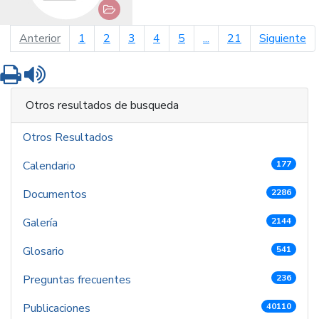
página anterior
pá
Anterior
1
2
3
4
5
...
21
Siguiente
Imprimir
Leer contenido
Otros resultados de busqueda
Otros Resultados
Calendario
177
Documentos
2286
Galería
2144
Glosario
541
Preguntas frecuentes
236
Publicaciones
40110