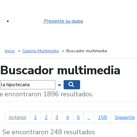
Presente su queja
Inicio
Galería Multimedia
Buscador multimedia
Buscador multimedia
labras...
Mostrar opciones de búsqueda
Buscar
e encontraron 1896 resultados.
página anterior
p
Anterior
1
2
3
4
5
...
158
Siguiente
Se encontraron 248 resultados