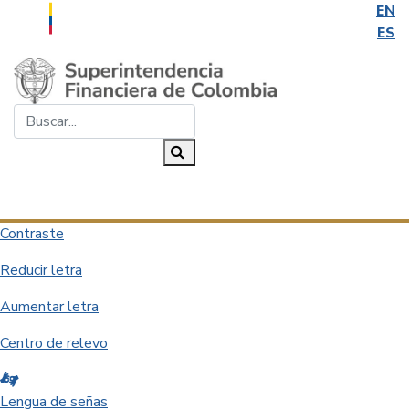
EN
ES
Saltar al contenido principal
Buscar...
Buscar
Desplegar navegación
Contraste
Reducir letra
Aumentar letra
Centro de relevo
Lengua de señas