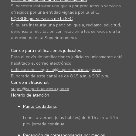
Si necesita instaurar una queja por productos o servicios
ofrecidos por una entidad vigilada por la SFC.
PQRSDF por servicios de la SFC
:
Si quiere instaurar una petición, queja, reclamo, solicitud,
denuncia o felicitación con relación a los servicios o a la
atención de esta Superintendencia.
Correo para notificaciones judiciales:
Para el envío de notificaciones judiciales únicamente está
habilitado el correo electrónico
notificaciones_ingreso@superfinanciera.gov.co
El horario de este canal es de 8:15 a.m. a 5:00 p.m.
Correo institucional:
super@superfinanciera.gov.co
Horario de atención
Punto Ciudadano
:
Lunes a viernes (días hábiles) de 8:15 a.m. a 4:15
p.m. jornada continua
Recepción de correspondencia por medios