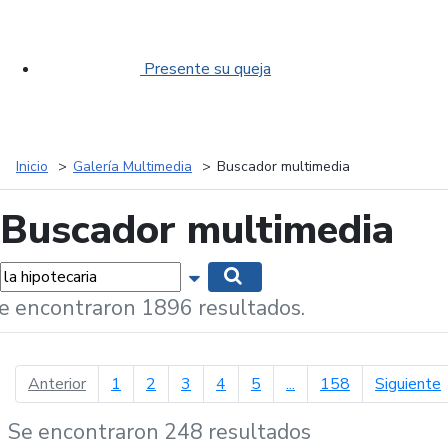
Presente su queja
Inicio
Galería Multimedia
Buscador multimedia
Buscador multimedia
labras...
Mostrar opciones de búsqueda
Buscar
e encontraron 1896 resultados.
página anterior
p
Anterior
1
2
3
4
5
...
158
Siguiente
Se encontraron 248 resultados