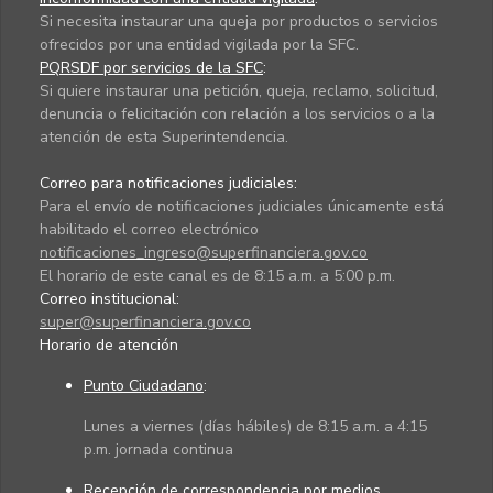
Si necesita instaurar una queja por productos o servicios
ofrecidos por una entidad vigilada por la SFC.
PQRSDF por servicios de la SFC
:
Si quiere instaurar una petición, queja, reclamo, solicitud,
denuncia o felicitación con relación a los servicios o a la
atención de esta Superintendencia.
Correo para notificaciones judiciales:
Para el envío de notificaciones judiciales únicamente está
habilitado el correo electrónico
notificaciones_ingreso@superfinanciera.gov.co
El horario de este canal es de 8:15 a.m. a 5:00 p.m.
Correo institucional:
super@superfinanciera.gov.co
Horario de atención
Punto Ciudadano
:
Lunes a viernes (días hábiles) de 8:15 a.m. a 4:15
p.m. jornada continua
Recepción de correspondencia por medios