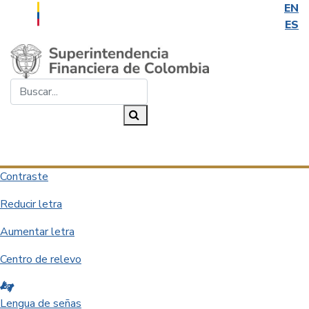
EN
ES
Saltar al contenido principal
Buscar...
Buscar
Desplegar navegación
Contraste
Reducir letra
Aumentar letra
Centro de relevo
Lengua de señas