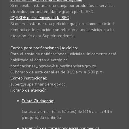
Si necesita instaurar una queja por productos o servicios
ofrecidos por una entidad vigilada por la SFC.
PQRSDF por servicios de la SFC
:
Si quiere instaurar una petición, queja, reclamo, solicitud,
denuncia o felicitación con relación a los servicios o a la
atención de esta Superintendencia.
Correo para notificaciones judiciales:
Para el envío de notificaciones judiciales únicamente está
habilitado el correo electrónico
notificaciones_ingreso@superfinanciera.gov.co
El horario de este canal es de 8:15 a.m. a 5:00 p.m.
Correo institucional:
super@superfinanciera.gov.co
Horario de atención
Punto Ciudadano
:
Lunes a viernes (días hábiles) de 8:15 a.m. a 4:15
p.m. jornada continua
Recepción de correspondencia por medios