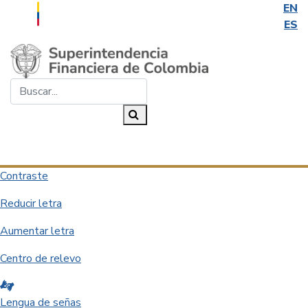
EN
ES
Saltar al contenido principal
Buscar...
Buscar
Desplegar navegación
Contraste
Reducir letra
Aumentar letra
Centro de relevo
Lengua de señas