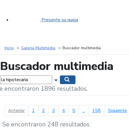
Presente su queja
Inicio
Galería Multimedia
Buscador multimedia
Buscador multimedia
labras...
Mostrar opciones de búsqueda
Buscar
e encontraron 1896 resultados.
página anterior
p
Anterior
1
2
3
4
5
...
158
Siguiente
Se encontraron 248 resultados