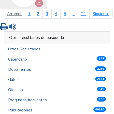
página anterior
pá
Anterior
1
2
3
4
5
...
21
Siguiente
Imprimir
Leer contenido
Otros resultados de busqueda
Otros Resultados
Calendario
177
Documentos
2286
Galería
2144
Glosario
541
Preguntas frecuentes
236
Publicaciones
40110