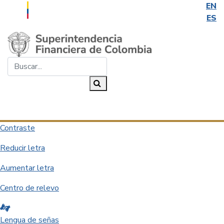
EN
ES
Saltar al contenido principal
Buscar...
Buscar
Desplegar navegación
Contraste
Reducir letra
Aumentar letra
Centro de relevo
Lengua de señas