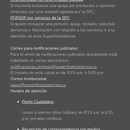
Si necesita instaurar una queja por productos o servicios
ofrecidos por una entidad vigilada por la SFC.
PQRSDF por servicios de la SFC
:
Si quiere instaurar una petición, queja, reclamo, solicitud,
denuncia o felicitación con relación a los servicios o a la
atención de esta Superintendencia.
Correo para notificaciones judiciales:
Para el envío de notificaciones judiciales únicamente está
habilitado el correo electrónico
notificaciones_ingreso@superfinanciera.gov.co
El horario de este canal es de 8:15 a.m. a 5:00 p.m.
Correo institucional:
super@superfinanciera.gov.co
Horario de atención
Punto Ciudadano
:
Lunes a viernes (días hábiles) de 8:15 a.m. a 4:15
p.m. jornada continua
Recepción de correspondencia por medios