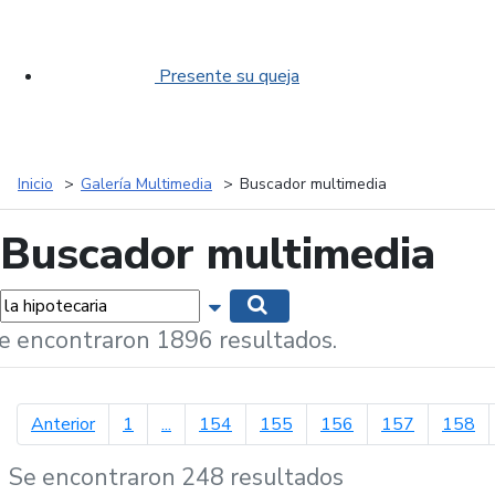
Presente su queja
Inicio
Galería Multimedia
Buscador multimedia
Buscador multimedia
labras...
Mostrar opciones de búsqueda
Buscar
e encontraron 1896 resultados.
página anterior
Anterior
1
...
154
155
156
157
158
Se encontraron 248 resultados