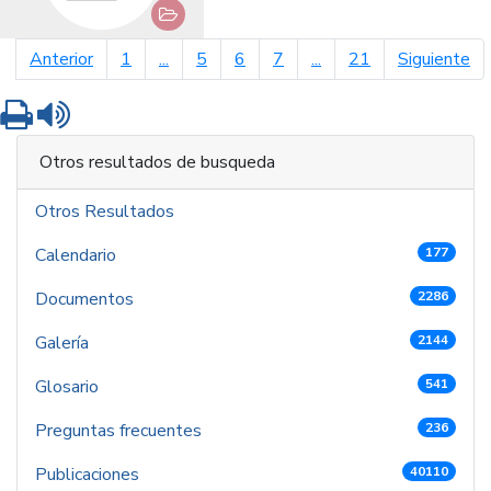
página anterior
pá
Anterior
1
...
5
6
7
...
21
Siguiente
Imprimir
Leer contenido
Otros resultados de busqueda
Otros Resultados
Calendario
177
Documentos
2286
Galería
2144
Glosario
541
Preguntas frecuentes
236
Publicaciones
40110