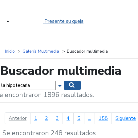
Presente su queja
Inicio
Galería Multimedia
Buscador multimedia
Buscador multimedia
labras...
Mostrar opciones de búsqueda
Buscar
e encontraron 1896 resultados.
página anterior
p
Anterior
1
2
3
4
5
...
158
Siguiente
Se encontraron 248 resultados