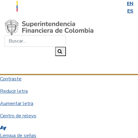
EN
ES
Saltar al contenido principal
Buscar...
Buscar
Desplegar navegación
Contraste
Reducir letra
Aumentar letra
Centro de relevo
Lengua de señas