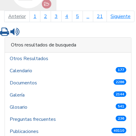
página anterior
pá
Anterior
1
2
3
4
5
...
21
Siguiente
Imprimir
Leer contenido
Otros resultados de busqueda
Otros Resultados
Calendario
177
Documentos
2286
Galería
2144
Glosario
541
Preguntas frecuentes
236
Publicaciones
40110