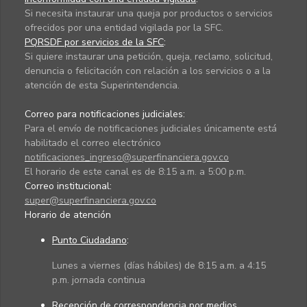
Si necesita instaurar una queja por productos o servicios
ofrecidos por una entidad vigilada por la SFC.
PQRSDF por servicios de la SFC
:
Si quiere instaurar una petición, queja, reclamo, solicitud,
denuncia o felicitación con relación a los servicios o a la
atención de esta Superintendencia.
Correo para notificaciones judiciales:
Para el envío de notificaciones judiciales únicamente está
habilitado el correo electrónico
notificaciones_ingreso@superfinanciera.gov.co
El horario de este canal es de 8:15 a.m. a 5:00 p.m.
Correo institucional:
super@superfinanciera.gov.co
Horario de atención
Punto Ciudadano
:
Lunes a viernes (días hábiles) de 8:15 a.m. a 4:15
p.m. jornada continua
Recepción de correspondencia por medios