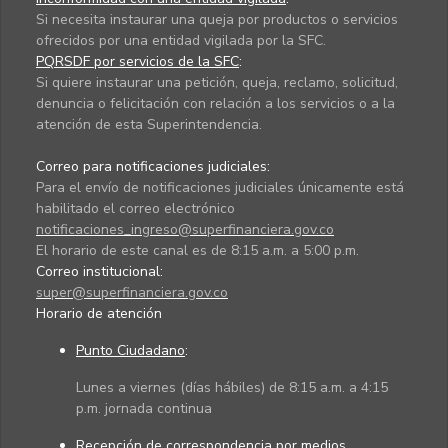
Si necesita instaurar una queja por productos o servicios
ofrecidos por una entidad vigilada por la SFC.
PQRSDF por servicios de la SFC
:
Si quiere instaurar una petición, queja, reclamo, solicitud,
denuncia o felicitación con relación a los servicios o a la
atención de esta Superintendencia.
Correo para notificaciones judiciales:
Para el envío de notificaciones judiciales únicamente está
habilitado el correo electrónico
notificaciones_ingreso@superfinanciera.gov.co
El horario de este canal es de 8:15 a.m. a 5:00 p.m.
Correo institucional:
super@superfinanciera.gov.co
Horario de atención
Punto Ciudadano
:
Lunes a viernes (días hábiles) de 8:15 a.m. a 4:15
p.m. jornada continua
Recepción de correspondencia por medios