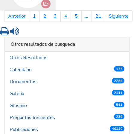
página anterior
pá
Anterior
1
2
3
4
5
...
21
Siguiente
Imprimir
Leer contenido
Otros resultados de busqueda
Otros Resultados
Calendario
177
Documentos
2286
Galería
2144
Glosario
541
Preguntas frecuentes
236
Publicaciones
40110