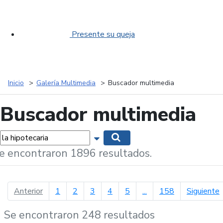
Presente su queja
Inicio
Galería Multimedia
Buscador multimedia
Buscador multimedia
labras...
Mostrar opciones de búsqueda
Buscar
e encontraron 1896 resultados.
página anterior
p
Anterior
1
2
3
4
5
...
158
Siguiente
Se encontraron 248 resultados