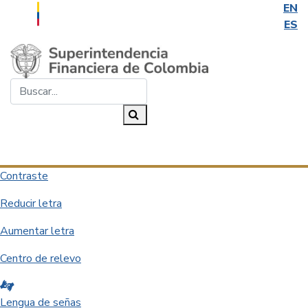
EN
ES
Saltar al contenido principal
Buscar...
Buscar
Desplegar navegación
Contraste
Reducir letra
Aumentar letra
Centro de relevo
Lengua de señas