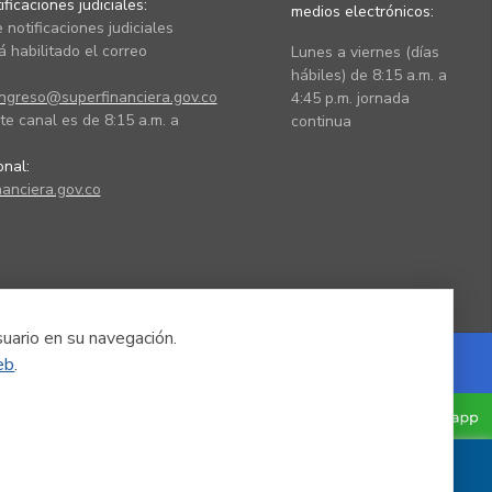
ficaciones judiciales:
medios electrónicos:
 notificaciones judiciales
 habilitado el correo
Lunes a viernes (días
hábiles) de 8:15 a.m. a
ingreso@superfinanciera.gov.co
4:45 p.m. jornada
te canal es de 8:15 a.m. a
continua
ional:
anciera.gov.co
suario en su navegación.
eb
.
Powered by Nexura