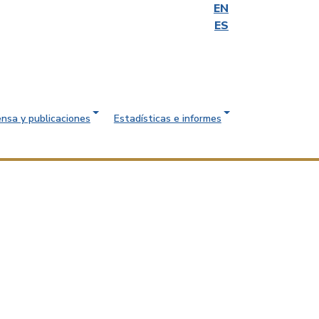
EN
ES
ensa y publicaciones
Estadísticas e informes