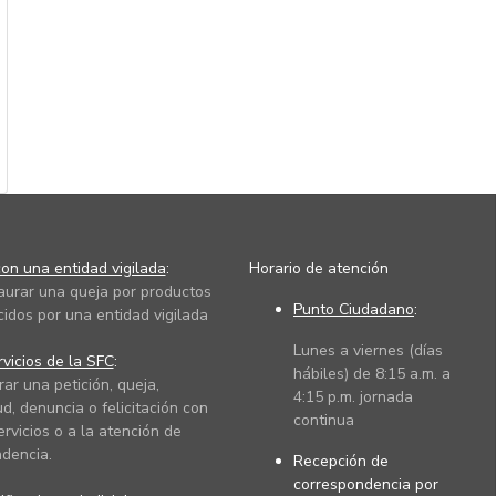
on una entidad vigilada
:
Horario de atención
taurar una queja por productos
Punto Ciudadano
:
cidos por una entidad vigilada
Lunes a viernes (días
vicios de la SFC
:
hábiles) de 8:15 a.m. a
rar una petición, queja,
4:15 p.m. jornada
ud, denuncia o felicitación con
continua
ervicios o a la atención de
dencia.
Recepción de
correspondencia por