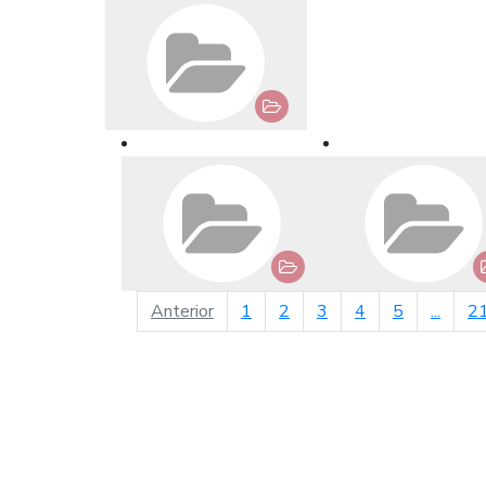
página anterior
Anterior
1
2
3
4
5
...
2