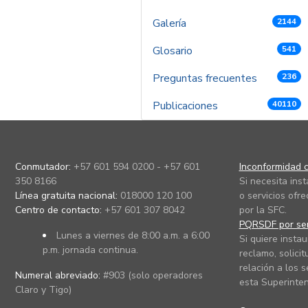
Galería
2144
Glosario
541
Preguntas frecuentes
236
Publicaciones
40110
Conmutador:
+57 601 594 0200 - +57 601
Inconformidad c
350 8166
Si necesita ins
Línea gratuita nacional:
018000 120 100
o servicios ofre
Centro de contacto:
+57 601 307 8042
por la SFC.
PQRSDF por ser
Lunes a viernes de 8:00 a.m. a 6:00
Si quiere instau
p.m. jornada continua.
reclamo, solicit
relación a los s
Numeral abreviado:
#903 (solo operadores
esta Superinten
Claro y Tigo)