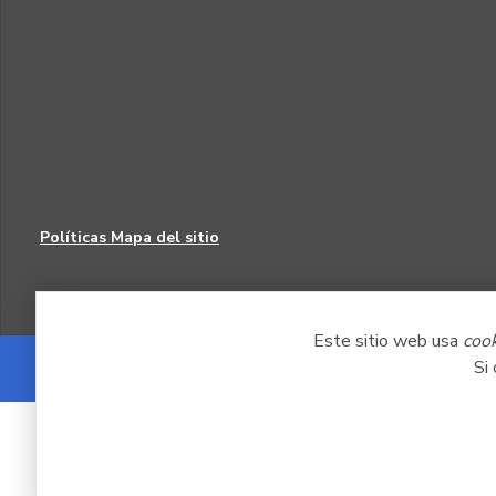
Políticas
Mapa del sitio
Este sitio web usa
coo
Si