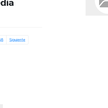
dia
de búsqueda
página siguiente
58
Siguiente