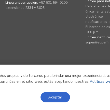
Correo para noti
Línea anticorrupción:
+57 601 594 0200
Para el envío de
extensiones 2334 y 3623
únicamente está
electrónico
notificaciones_
El horario de es
5:00 p.m.
Correo instituc
super@superfin
kies
propias y de terceros para brindar una mejor experiencia al u
 continúas en el sitio web, estás aceptando nuestras
Políticas w
Aceptar