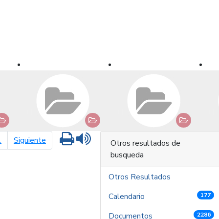
Imprimir
Leer contenido
página siguiente
1
Siguiente
Otros resultados de
busqueda
Otros Resultados
Calendario
177
Documentos
2286