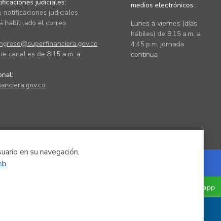
ficaciones judiciales:
medios electrónicos:
 notificaciones judiciales
 habilitado el correo
Lunes a viernes (días
hábiles) de 8:15 a.m. a
ingreso@superfinanciera.gov.co
4:45 p.m. jornada
te canal es de 8:15 a.m. a
continua
ional:
anciera.gov.co
suario en su navegación.
eb
.
Powered by Nexura