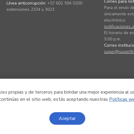
Correo para noti
Línea anticorrupción:
+57 601 594 0200
Para el envío de
extensiones 2334 y 3623
únicamente está
electrónico
notificaciones_
El horario de es
5:00 p.m.
Correo instituc
super@superfin
kies
propias y de terceros para brindar una mejor experiencia al u
 continúas en el sitio web, estás aceptando nuestras
Políticas w
Aceptar