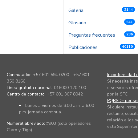
Galería
2144
Glosario
541
Preguntas frecuentes
236
Publicaciones
40110
Conmutador:
+57 601 594 0200 - +57 601
Inconformidad c
350 8166
Si necesita ins
Línea gratuita nacional:
018000 120 100
o servicios ofre
Centro de contacto:
+57 601 307 8042
por la SFC.
PQRSDF por ser
Lunes a viernes de 8:00 a.m. a 6:00
Si quiere instau
p.m. jornada continua.
reclamo, solicit
relación a los s
Numeral abreviado:
#903 (solo operadores
esta Superinten
Claro y Tigo)