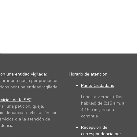
on una entidad vigilada
:
Horario de atención
taurar una queja por productos
Punto Ciudadano
:
cidos por una entidad vigilada
Lunes a viernes (días
vicios de la SFC
:
hábiles) de 8:15 a.m. a
rar una petición, queja,
4:15 p.m. jornada
ud, denuncia o felicitación con
continua
ervicios o a la atención de
dencia.
Recepción de
correspondencia por