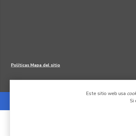
Políticas
Mapa del sitio
Este sitio web usa
coo
Si