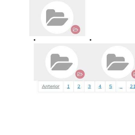
página anterior
Anterior
1
2
3
4
5
...
2