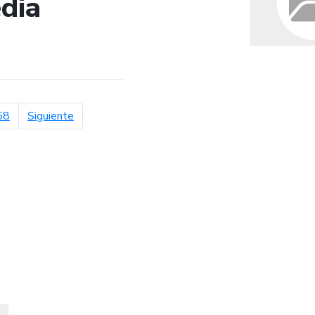
dia
de búsqueda
página siguiente
58
Siguiente