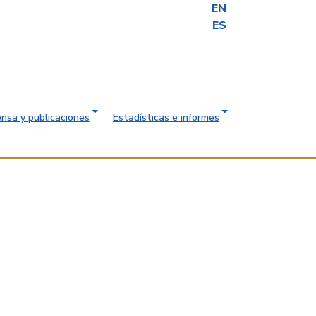
EN
ES
ensa y publicaciones
Estadísticas e informes