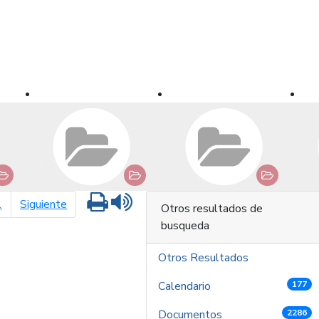
Imprimir
Leer contenido
página siguiente
1
Siguiente
Otros resultados de
busqueda
Otros Resultados
Calendario
177
Documentos
2286