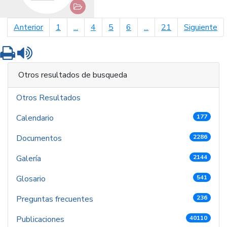
página anterior
pá
Anterior
1
...
4
5
6
...
21
Siguiente
Imprimir
Leer contenido
Otros resultados de busqueda
Otros Resultados
Calendario
177
Documentos
2286
Galería
2144
Glosario
541
Preguntas frecuentes
236
Publicaciones
40110