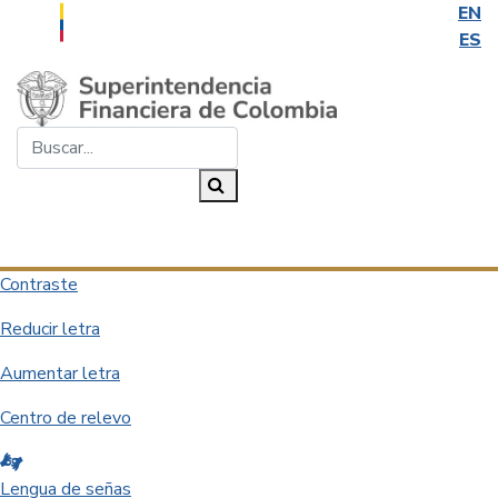
EN
ES
Saltar al contenido principal
Buscar...
Buscar
Desplegar navegación
Contraste
Reducir letra
Aumentar letra
Centro de relevo
Lengua de señas