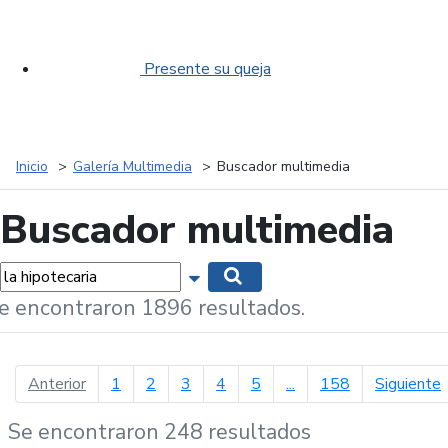
Presente su queja
Inicio
Galería Multimedia
Buscador multimedia
Buscador multimedia
labras...
Mostrar opciones de búsqueda
Buscar
e encontraron 1896 resultados.
página anterior
p
Anterior
1
2
3
4
5
...
158
Siguiente
Se encontraron 248 resultados