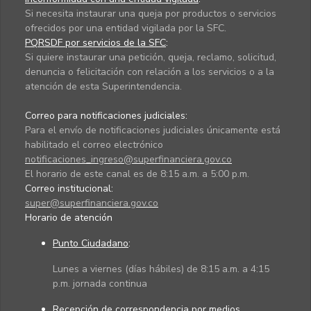
Si necesita instaurar una queja por productos o servicios
ofrecidos por una entidad vigilada por la SFC.
PQRSDF por servicios de la SFC
:
Si quiere instaurar una petición, queja, reclamo, solicitud,
denuncia o felicitación con relación a los servicios o a la
atención de esta Superintendencia.
Correo para notificaciones judiciales:
Para el envío de notificaciones judiciales únicamente está
habilitado el correo electrónico
notificaciones_ingreso@superfinanciera.gov.co
El horario de este canal es de 8:15 a.m. a 5:00 p.m.
Correo institucional:
super@superfinanciera.gov.co
Horario de atención
Punto Ciudadano
:
Lunes a viernes (días hábiles) de 8:15 a.m. a 4:15
p.m. jornada continua
Recepción de correspondencia por medios