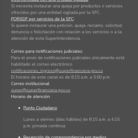
Si necesita instaurar una queja por productos o servicios
ofrecidos por una entidad vigilada por la SFC.
PQRSDF por servicios de la SFC
:
Si quiere instaurar una petición, queja, reclamo, solicitud,
denuncia o felicitación con relación a los servicios o a la
atención de esta Superintendencia.
Correo para notificaciones judiciales:
Para el envío de notificaciones judiciales únicamente está
habilitado el correo electrónico
notificaciones_ingreso@superfinanciera.gov.co
El horario de este canal es de 8:15 a.m. a 5:00 p.m.
Correo institucional:
super@superfinanciera.gov.co
Horario de atención
Punto Ciudadano
:
Lunes a viernes (días hábiles) de 8:15 a.m. a 4:15
p.m. jornada continua
Recepción de correspondencia por medios