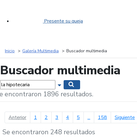
Presente su queja
Inicio
Galería Multimedia
Buscador multimedia
Buscador multimedia
labras...
Mostrar opciones de búsqueda
Buscar
e encontraron 1896 resultados.
página anterior
p
Anterior
1
2
3
4
5
...
158
Siguiente
Se encontraron 248 resultados