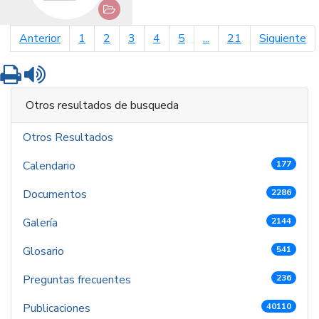
página anterior
pá
Anterior
1
2
3
4
5
...
21
Siguiente
Imprimir
Leer contenido
Otros resultados de busqueda
Otros Resultados
Calendario
177
Documentos
2286
Galería
2144
Glosario
541
Preguntas frecuentes
236
Publicaciones
40110