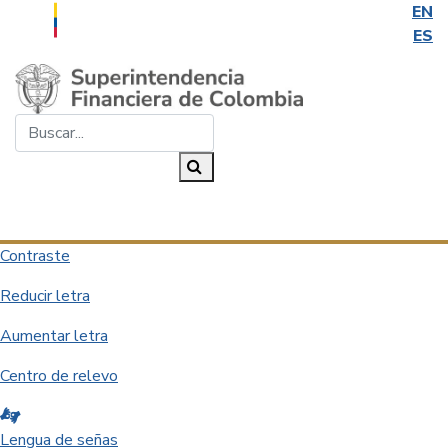
EN
ES
Saltar al contenido principal
Buscar...
Buscar
Desplegar navegación
Contraste
Reducir letra
Aumentar letra
Centro de relevo
Lengua de señas