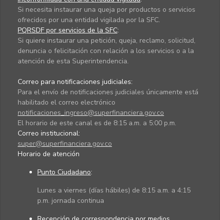
Si necesita instaurar una queja por productos o servicios
ofrecidos por una entidad vigilada por la SFC.
PQRSDF por servicios de la SFC
:
Si quiere instaurar una petición, queja, reclamo, solicitud,
denuncia o felicitación con relación a los servicios o a la
atención de esta Superintendencia.
Correo para notificaciones judiciales:
Para el envío de notificaciones judiciales únicamente está
habilitado el correo electrónico
notificaciones_ingreso@superfinanciera.gov.co
El horario de este canal es de 8:15 a.m. a 5:00 p.m.
Correo institucional:
super@superfinanciera.gov.co
Horario de atención
Punto Ciudadano
:
Lunes a viernes (días hábiles) de 8:15 a.m. a 4:15
p.m. jornada continua
Recepción de correspondencia por medios