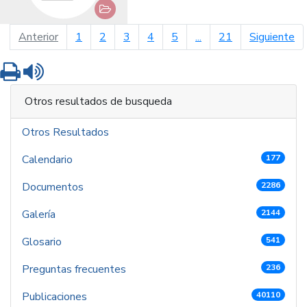
página anterior
pá
Anterior
1
2
3
4
5
...
21
Siguiente
Imprimir
Leer contenido
Otros resultados de busqueda
Otros Resultados
Calendario
177
Documentos
2286
Galería
2144
Glosario
541
Preguntas frecuentes
236
Publicaciones
40110