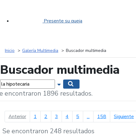
Presente su queja
Inicio
Galería Multimedia
Buscador multimedia
Buscador multimedia
labras...
Mostrar opciones de búsqueda
Buscar
e encontraron 1896 resultados.
página anterior
p
Anterior
1
2
3
4
5
...
158
Siguiente
Se encontraron 248 resultados