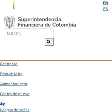
EN
ES
Saltar al contenido principal
Buscar...
Buscar
Desplegar navegación
Contraste
Reducir letra
Aumentar letra
Centro de relevo
Lengua de señas