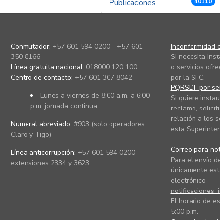
Publicaciones
40110
Conmutador:
+57 601 594 0200 - +57 601
Inconformidad c
350 8166
Si necesita ins
Línea gratuita nacional:
018000 120 100
o servicios ofre
Centro de contacto:
+57 601 307 8042
por la SFC.
PQRSDF por ser
Lunes a viernes de 8:00 a.m. a 6:00
Si quiere instau
p.m. jornada continua.
reclamo, solicit
relación a los s
Numeral abreviado:
#903 (solo operadores
esta Superinten
Claro y Tigo)
Correo para noti
Línea anticorrupción:
+57 601 594 0200
Para el envío de
extensiones 2334 y 3623
únicamente está
electrónico
notificaciones_
El horario de es
5:00 p.m.