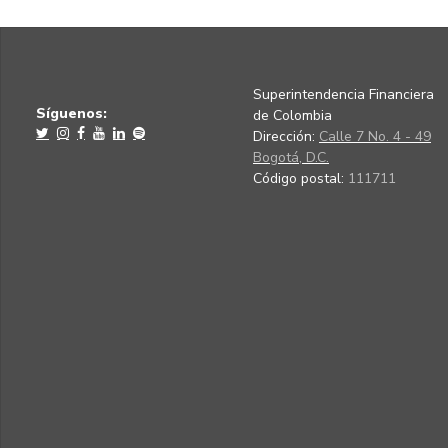
Superintendencia Financiera
Síguenos:
de Colombia
Dirección:
Calle 7 No. 4 - 49
Bogotá, D.C.
Código postal:
111711