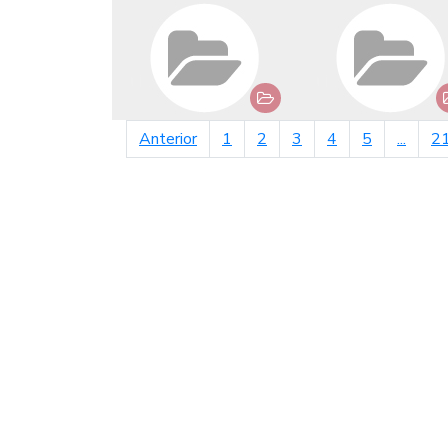
página anterior
Anterior
1
2
3
4
5
...
2