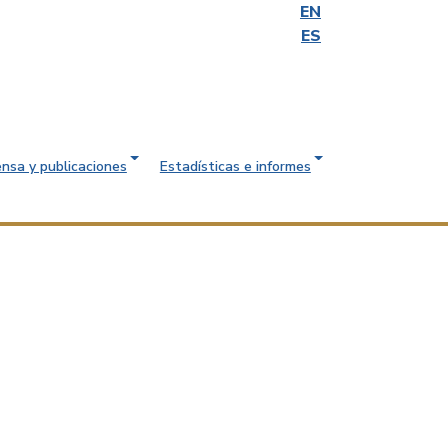
EN
ES
ensa y publicaciones
Estadísticas e informes