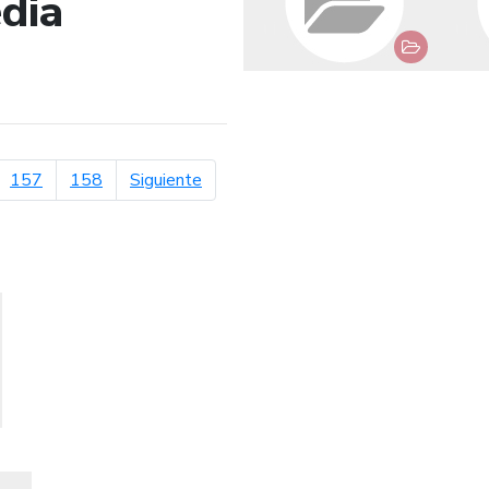
dia
de búsqueda
página siguiente
157
158
Siguiente