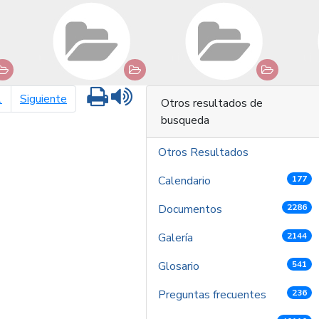
Imprimir
Leer contenido
página siguiente
1
Siguiente
Otros resultados de
busqueda
Otros Resultados
Calendario
177
Documentos
2286
Galería
2144
Glosario
541
Preguntas frecuentes
236