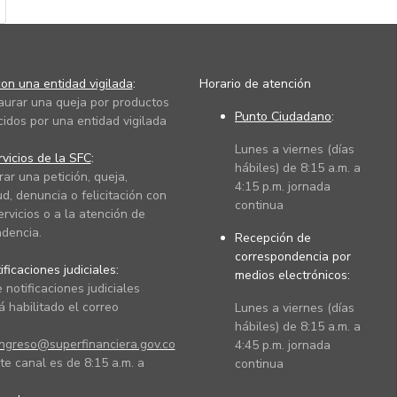
on una entidad vigilada
:
Horario de atención
taurar una queja por productos
Punto Ciudadano
:
cidos por una entidad vigilada
Lunes a viernes (días
vicios de la SFC
:
hábiles) de 8:15 a.m. a
rar una petición, queja,
4:15 p.m. jornada
ud, denuncia o felicitación con
continua
ervicios o a la atención de
dencia.
Recepción de
correspondencia por
ficaciones judiciales:
medios electrónicos:
 notificaciones judiciales
 habilitado el correo
Lunes a viernes (días
hábiles) de 8:15 a.m. a
ingreso@superfinanciera.gov.co
4:45 p.m. jornada
te canal es de 8:15 a.m. a
continua