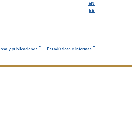
EN
ES
ensa y publicaciones
Estadísticas e informes