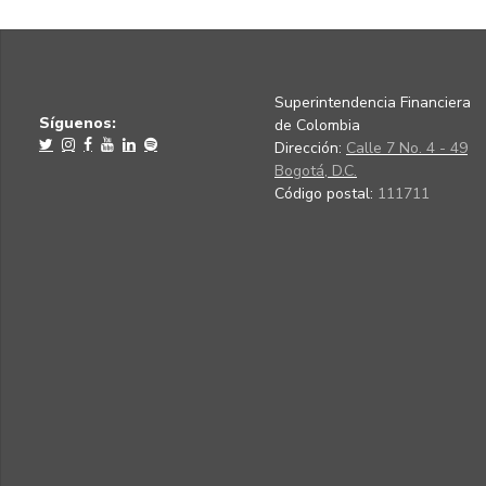
Superintendencia Financiera
Síguenos:
de Colombia
Dirección:
Calle 7 No. 4 - 49
Bogotá, D.C.
Código postal:
111711