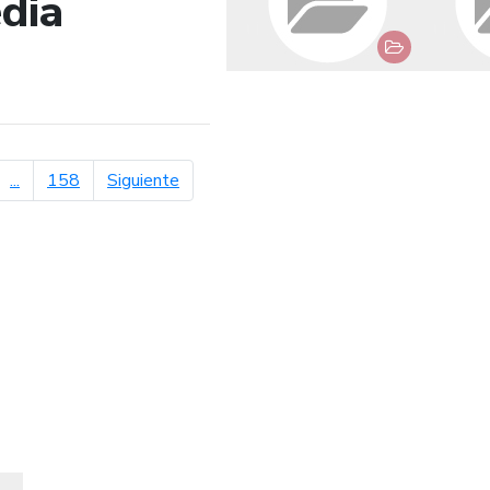
dia
de búsqueda
página siguiente
...
158
Siguiente