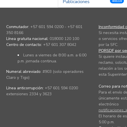
Publicaciones
40110
Conmutador:
+57 601 594 0200 - +57 601
Inconformidad c
350 8166
Si necesita ins
Línea gratuita nacional:
018000 120 100
o servicios ofre
Centro de contacto:
+57 601 307 8042
por la SFC.
PQRSDF por ser
Lunes a viernes de 8:00 a.m. a 6:00
Si quiere instau
p.m. jornada continua.
reclamo, solicit
relación a los s
Numeral abreviado:
#903 (solo operadores
esta Superinten
Claro y Tigo)
Correo para noti
Línea anticorrupción:
+57 601 594 0200
Para el envío de
extensiones 2334 y 3623
únicamente está
electrónico
notificaciones_
El horario de es
5:00 p.m.