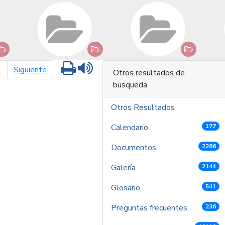
Imprimir
Leer contenido
página siguiente
1
Siguiente
Otros resultados de
busqueda
Otros Resultados
Calendario
177
Documentos
2286
Galería
2144
Glosario
541
Preguntas frecuentes
236