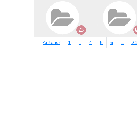
página anterior
Anterior
1
...
4
5
6
...
2