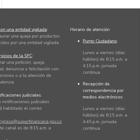
on una entidad vigilada
:
Horario de atención
taurar una queja por productos
Punto Ciudadano
:
cidos por una entidad vigilada
Lunes a viernes (días
vicios de la SFC
:
hábiles) de 8:15 a.m. a
rar una petición, queja,
4:15 p.m. jornada
ud, denuncia o felicitación con
continua
ervicios o a la atención de
dencia.
Recepción de
correspondencia por
ficaciones judiciales:
medios electrónicos:
 notificaciones judiciales
 habilitado el correo
Lunes a viernes (días
hábiles) de 8:15 a.m. a
ingreso@superfinanciera.gov.co
4:45 p.m. jornada
te canal es de 8:15 a.m. a
continua