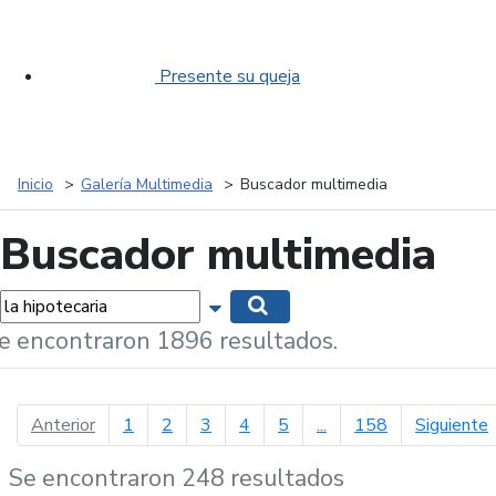
Presente su queja
Inicio
Galería Multimedia
Buscador multimedia
Buscador multimedia
labras...
Mostrar opciones de búsqueda
Buscar
e encontraron 1896 resultados.
página anterior
p
Anterior
1
2
3
4
5
...
158
Siguiente
Se encontraron 248 resultados