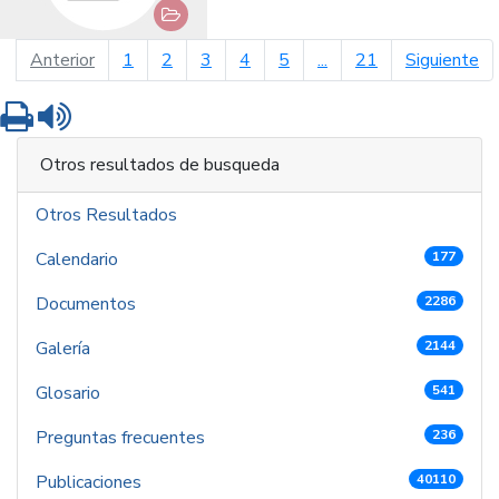
página anterior
pá
Anterior
1
2
3
4
5
...
21
Siguiente
Imprimir
Leer contenido
Otros resultados de busqueda
Otros Resultados
Calendario
177
Documentos
2286
Galería
2144
Glosario
541
Preguntas frecuentes
236
Publicaciones
40110