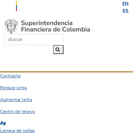
EN
ES
Saltar al contenido principal
Buscar...
Buscar
Desplegar navegación
Contraste
Reducir letra
Aumentar letra
Centro de relevo
Lengua de señas