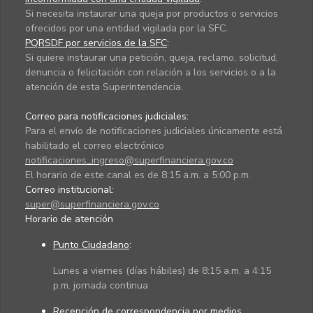
Si necesita instaurar una queja por productos o servicios
ofrecidos por una entidad vigilada por la SFC.
PQRSDF por servicios de la SFC
:
Si quiere instaurar una petición, queja, reclamo, solicitud,
denuncia o felicitación con relación a los servicios o a la
atención de esta Superintendencia.
Correo para notificaciones judiciales:
Para el envío de notificaciones judiciales únicamente está
habilitado el correo electrónico
notificaciones_ingreso@superfinanciera.gov.co
El horario de este canal es de 8:15 a.m. a 5:00 p.m.
Correo institucional:
super@superfinanciera.gov.co
Horario de atención
Punto Ciudadano
:
Lunes a viernes (días hábiles) de 8:15 a.m. a 4:15
p.m. jornada continua
Recepción de correspondencia por medios