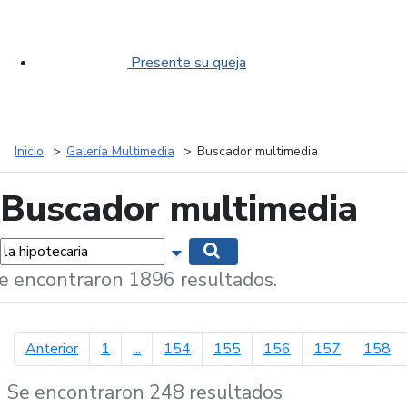
Presente su queja
Inicio
Galería Multimedia
Buscador multimedia
Buscador multimedia
labras...
Mostrar opciones de búsqueda
Buscar
e encontraron 1896 resultados.
página anterior
Anterior
1
...
154
155
156
157
158
Se encontraron 248 resultados