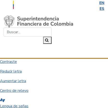
EN
ES
Saltar al contenido principal
Buscar...
Buscar
Desplegar navegación
Contraste
Reducir letra
Aumentar letra
Centro de relevo
Lengua de señas