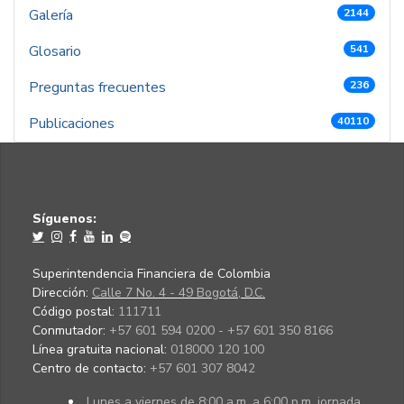
Galería
2144
Glosario
541
Preguntas frecuentes
236
Publicaciones
40110
Síguenos:
Superintendencia Financiera de Colombia
Dirección:
Calle 7 No. 4 - 49 Bogotá, D.C.
Código postal:
111711
Conmutador:
+57 601 594 0200 - +57 601 350 8166
Línea gratuita nacional:
018000 120 100
Centro de contacto:
+57 601 307 8042
Lunes a viernes de 8:00 a.m. a 6:00 p.m. jornada