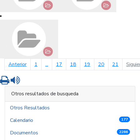
página anterior
Anterior
1
...
17
18
19
20
21
Siguie
Imprimir
Leer contenido
Otros resultados de busqueda
Otros Resultados
Calendario
177
Documentos
2286