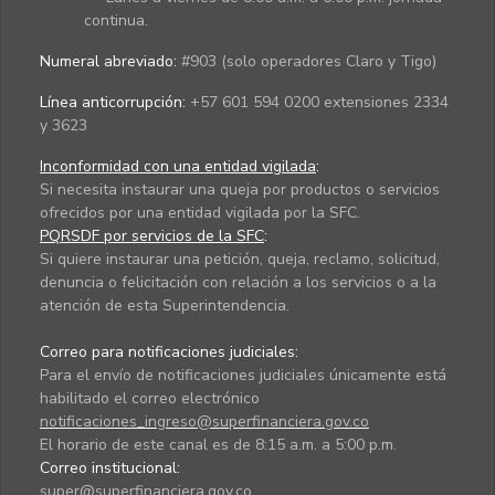
continua.
Numeral abreviado:
#903 (solo operadores Claro y Tigo)
Línea anticorrupción:
+57 601 594 0200 extensiones 2334
y 3623
Inconformidad con una entidad vigilada
:
Si necesita instaurar una queja por productos o servicios
ofrecidos por una entidad vigilada por la SFC.
PQRSDF por servicios de la SFC
:
Si quiere instaurar una petición, queja, reclamo, solicitud,
denuncia o felicitación con relación a los servicios o a la
atención de esta Superintendencia.
Correo para notificaciones judiciales:
Para el envío de notificaciones judiciales únicamente está
habilitado el correo electrónico
notificaciones_ingreso@superfinanciera.gov.co
El horario de este canal es de 8:15 a.m. a 5:00 p.m.
Correo institucional:
super@superfinanciera.gov.co