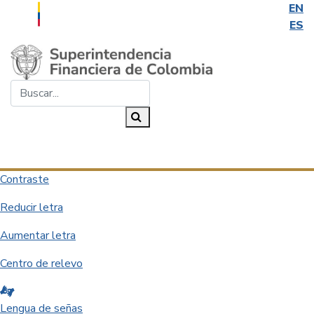
EN
ES
Saltar al contenido principal
Buscar...
Buscar
Desplegar navegación
Contraste
Reducir letra
Aumentar letra
Centro de relevo
Lengua de señas