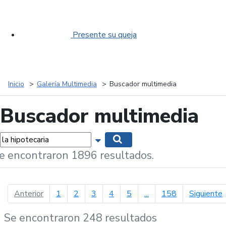
Presente su queja
Inicio
Galería Multimedia
Buscador multimedia
Buscador multimedia
labras...
Mostrar opciones de búsqueda
Buscar
e encontraron 1896 resultados.
página anterior
p
Anterior
1
2
3
4
5
...
158
Siguiente
Se encontraron 248 resultados