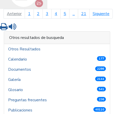
página anterior
pá
Anterior
1
2
3
4
5
...
21
Siguiente
Imprimir
Leer contenido
Otros resultados de busqueda
Otros Resultados
Calendario
177
Documentos
2286
Galería
2144
Glosario
541
Preguntas frecuentes
236
Publicaciones
40110