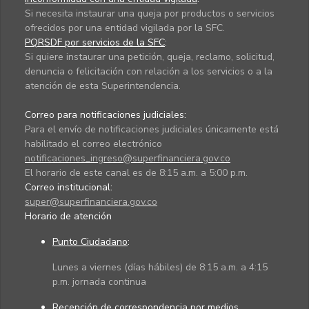
Si necesita instaurar una queja por productos o servicios
ofrecidos por una entidad vigilada por la SFC.
PQRSDF por servicios de la SFC
:
Si quiere instaurar una petición, queja, reclamo, solicitud,
denuncia o felicitación con relación a los servicios o a la
atención de esta Superintendencia.
Correo para notificaciones judiciales:
Para el envío de notificaciones judiciales únicamente está
habilitado el correo electrónico
notificaciones_ingreso@superfinanciera.gov.co
El horario de este canal es de 8:15 a.m. a 5:00 p.m.
Correo institucional:
super@superfinanciera.gov.co
Horario de atención
Punto Ciudadano
:
Lunes a viernes (días hábiles) de 8:15 a.m. a 4:15
p.m. jornada continua
Recepción de correspondencia por medios