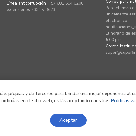
Correo para noti
Línea anticorrupción:
+57 601 594 0200
Para el envío de
extensiones 2334 y 3623
únicamente está
electrónico
notificaciones_
El horario de es
5:00 p.m.
Correo instituc
super@superfin
kies
propias y de terceros para brindar una mejor experiencia al u
 continúas en el sitio web, estás aceptando nuestras
Políticas w
Aceptar