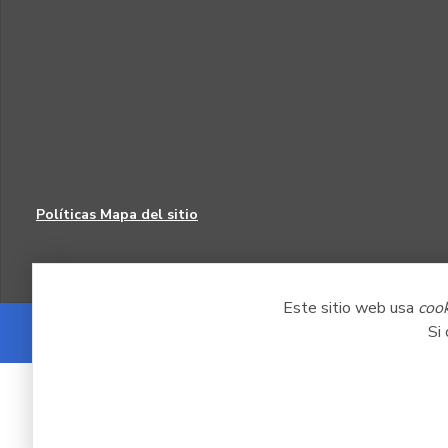
Políticas
Mapa del sitio
Este sitio web usa
coo
Si