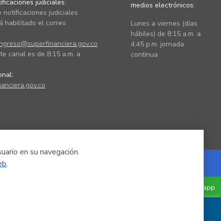
ficaciones judiciales:
medios electrónicos:
 notificaciones judiciales
 habilitado el correo
Lunes a viernes (días
hábiles) de 8:15 a.m. a
ingreso@superfinanciera.gov.co
4:45 p.m. jornada
te canal es de 8:15 a.m. a
continua
ional:
anciera.gov.co
suario en su navegación.
eb
.
Powered by Nexura