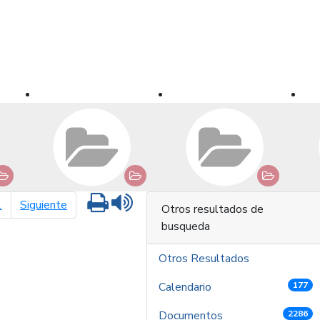
Imprimir
Leer contenido
página siguiente
1
Siguiente
Otros resultados de
busqueda
Otros Resultados
Calendario
177
Documentos
2286