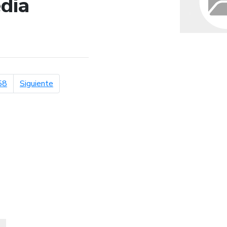
dia
de búsqueda
página siguiente
58
Siguiente