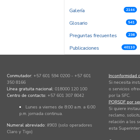
Galería
2144
Glosario
541
Preguntas frecuentes
236
Publicaciones
40110
Conmutador:
+57 601 594 0200 - +57 601
Inconformidad c
350 8166
Si necesita ins
Línea gratuita nacional:
018000 120 100
o servicios ofre
Centro de contacto:
+57 601 307 8042
por la SFC.
PQRSDF por ser
Lunes a viernes de 8:00 a.m. a 6:00
Si quiere instau
p.m. jornada continua.
reclamo, solicit
relación a los s
Numeral abreviado:
#903 (solo operadores
esta Superinten
Claro y Tigo)