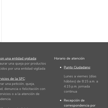
on una entidad vigilada
:
Horario de atención
taurar una queja por productos
Punto Ciudadano
:
cidos por una entidad vigilada
Lunes a viernes (días
vicios de la SFC
:
hábiles) de 8:15 a.m. a
rar una petición, queja,
4:15 p.m. jornada
ud, denuncia o felicitación con
continua
ervicios o a la atención de
dencia.
Recepción de
correspondencia por