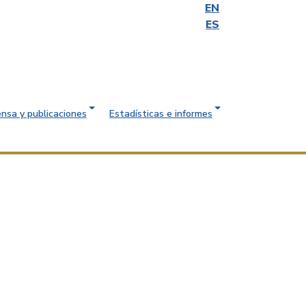
EN
ES
ensa y publicaciones
Estadísticas e informes