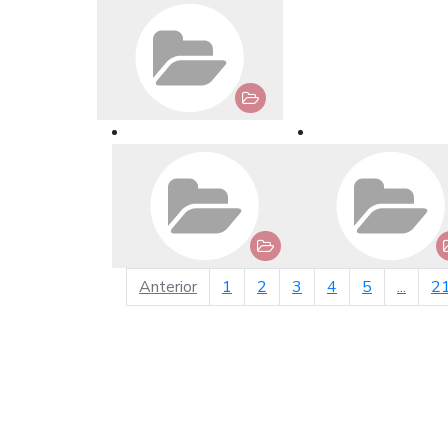
página anterior
Anterior
1
2
3
4
5
...
2