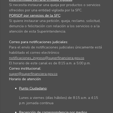
Si necesita instaurar una queja por productos o servicios
ofrecidos por una entidad vigilada por la SFC.
PQRSDF por servicios de la SFC
:
Si quiere instaurar una petición, queja, reclamo, solicitud,
denuncia o felicitación con relación a los servicios o a la
atención de esta Superintendencia.
Correo para notificaciones judiciales:
Para el envío de notificaciones judiciales únicamente está
habilitado el correo electrónico
notificaciones_ingreso@superfinanciera.gov.co
El horario de este canal es de 8:15 a.m. a 5:00 p.m.
Correo institucional:
super@superfinanciera.gov.co
Horario de atención
Punto Ciudadano
:
Lunes a viernes (días hábiles) de 8:15 a.m. a 4:15
p.m. jornada continua
Recepción de correspondencia por medios