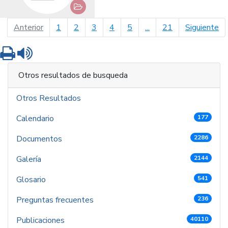
página anterior
pá
Anterior
1
2
3
4
5
...
21
Siguiente
Imprimir
Leer contenido
Otros resultados de busqueda
Otros Resultados
Calendario
177
Documentos
2286
Galería
2144
Glosario
541
Preguntas frecuentes
236
Publicaciones
40110