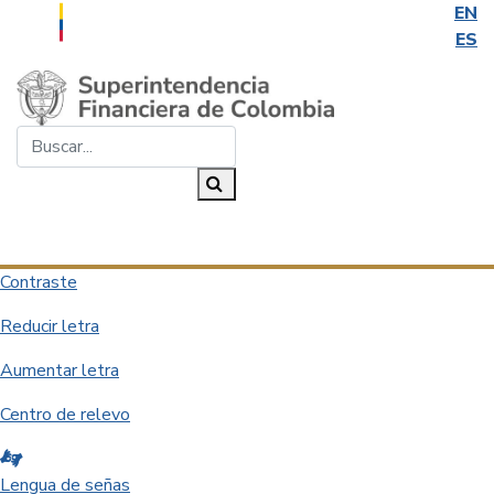
EN
ES
Saltar al contenido principal
Buscar...
Buscar
Desplegar navegación
Contraste
Reducir letra
Aumentar letra
Centro de relevo
Lengua de señas