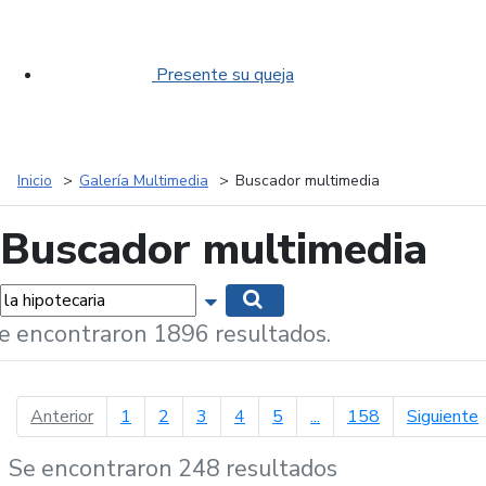
Presente su queja
Inicio
Galería Multimedia
Buscador multimedia
Buscador multimedia
labras...
Mostrar opciones de búsqueda
Buscar
e encontraron 1896 resultados.
página anterior
p
Anterior
1
2
3
4
5
...
158
Siguiente
Se encontraron 248 resultados