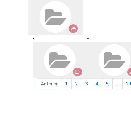
página anterior
Anterior
1
2
3
4
5
...
2