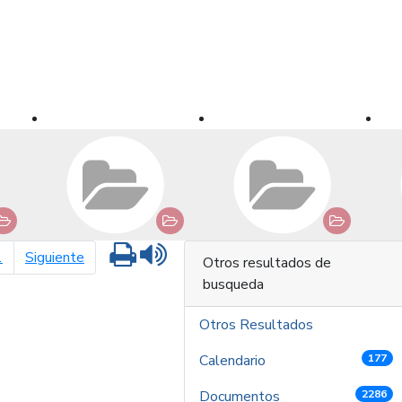
Imprimir
Leer contenido
página siguiente
1
Siguiente
Otros resultados de
busqueda
Otros Resultados
Calendario
177
Documentos
2286