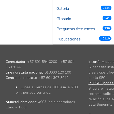
Galería
2144
Glosario
541
Preguntas frecuentes
236
Publicaciones
40110
Conmutador:
+57 601 594 0200 - +57 601
Inconformidad c
350 8166
Si necesita ins
Línea gratuita nacional:
018000 120 100
o servicios ofre
Centro de contacto:
+57 601 307 8042
por la SFC.
PQRSDF por ser
Lunes a viernes de 8:00 a.m. a 6:00
Si quiere instau
p.m. jornada continua.
reclamo, solicit
relación a los s
Numeral abreviado:
#903 (solo operadores
esta Superinten
Claro y Tigo)