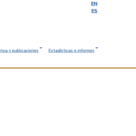
EN
ES
ensa y publicaciones
Estadísticas e informes