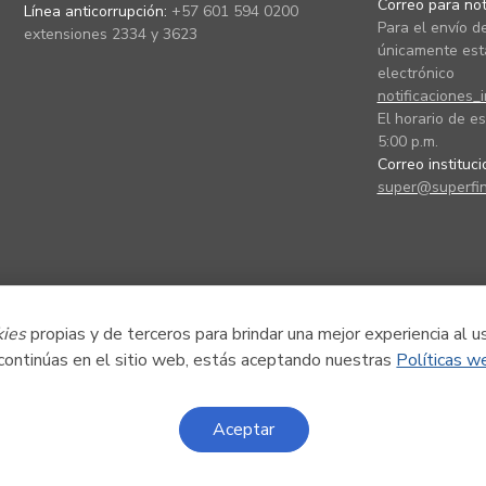
Correo para noti
Línea anticorrupción:
+57 601 594 0200
Para el envío de
extensiones 2334 y 3623
únicamente está
electrónico
notificaciones_
El horario de es
5:00 p.m.
Correo instituc
super@superfin
kies
propias y de terceros para brindar una mejor experiencia al u
 continúas en el sitio web, estás aceptando nuestras
Políticas w
Aceptar