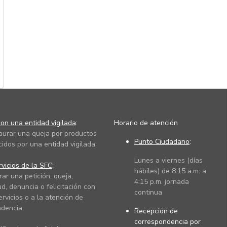
on una entidad vigilada
:
Horario de atención
taurar una queja por productos
Punto Ciudadano
:
cidos por una entidad vigilada
Lunes a viernes (días
vicios de la SFC
:
hábiles) de 8:15 a.m. a
rar una petición, queja,
4:15 p.m. jornada
ud, denuncia o felicitación con
continua
ervicios o a la atención de
dencia.
Recepción de
correspondencia por