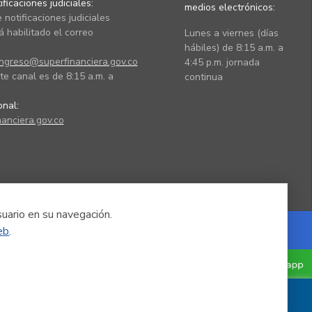
ficaciones judiciales:
medios electrónicos:
 notificaciones judiciales
 habilitado el correo
Lunes a viernes (días
hábiles) de 8:15 a.m. a
ingreso@superfinanciera.gov.co
4:45 p.m. jornada
te canal es de 8:15 a.m. a
continua
ional:
anciera.gov.co
suario en su navegación.
eb
.
Powered by Nexura