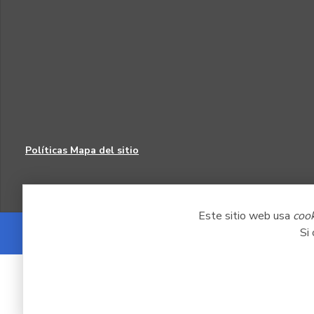
Políticas
Mapa del sitio
Este sitio web usa
coo
Si