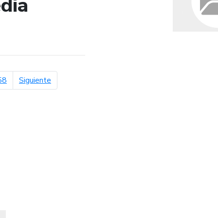
dia
de búsqueda
página siguiente
58
Siguiente