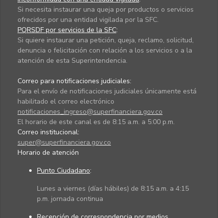
Si necesita instaurar una queja por productos o servicios
ofrecidos por una entidad vigilada por la SFC.
PQRSDF por servicios de la SFC
:
Si quiere instaurar una petición, queja, reclamo, solicitud,
denuncia o felicitación con relación a los servicios o a la
atención de esta Superintendencia.
Correo para notificaciones judiciales:
Para el envío de notificaciones judiciales únicamente está
habilitado el correo electrónico
notificaciones_ingreso@superfinanciera.gov.co
El horario de este canal es de 8:15 a.m. a 5:00 p.m.
Correo institucional:
super@superfinanciera.gov.co
Horario de atención
Punto Ciudadano
:
Lunes a viernes (días hábiles) de 8:15 a.m. a 4:15
p.m. jornada continua
Recepción de correspondencia por medios