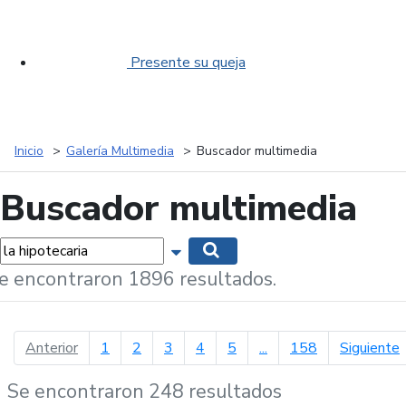
Presente su queja
Inicio
Galería Multimedia
Buscador multimedia
Buscador multimedia
labras...
Mostrar opciones de búsqueda
Buscar
e encontraron 1896 resultados.
página anterior
p
Anterior
1
2
3
4
5
...
158
Siguiente
Se encontraron 248 resultados