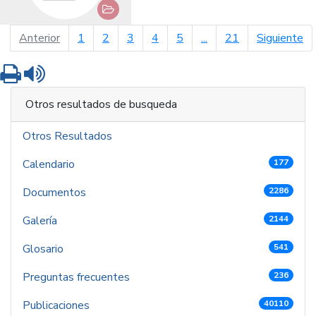
página anterior
pá
Anterior
1
2
3
4
5
...
21
Siguiente
Imprimir
Leer contenido
Otros resultados de busqueda
Otros Resultados
Calendario
177
Documentos
2286
Galería
2144
Glosario
541
Preguntas frecuentes
236
Publicaciones
40110