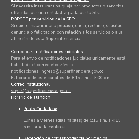
Si necesita instaurar una queja por productos o servicios
ofrecidos por una entidad vigilada por la SFC.
PQRSDF por servicios de la SFC
:
Si quiere instaurar una petición, queja, reclamo, solicitud,
denuncia o felicitación con relación a los servicios o a la
atención de esta Superintendencia.
Correo para notificaciones judiciales:
Para el envío de notificaciones judiciales únicamente está
habilitado el correo electrónico
notificaciones_ingreso@superfinanciera.gov.co
El horario de este canal es de 8:15 a.m. a 5:00 p.m.
Correo institucional:
super@superfinanciera.gov.co
Horario de atención
Punto Ciudadano
:
Lunes a viernes (días hábiles) de 8:15 a.m. a 4:15
p.m. jornada continua
Recepción de correspondencia por medios