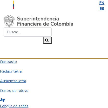
EN
ES
Saltar al contenido principal
Buscar...
Buscar
Desplegar navegación
Contraste
Reducir letra
Aumentar letra
Centro de relevo
Lengua de señas