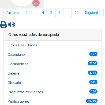
página anterior
pá
Anterior
1
...
4
5
6
...
21
Siguiente
Imprimir
Leer contenido
Otros resultados de busqueda
Otros Resultados
Calendario
177
Documentos
2286
Galería
2144
Glosario
541
Preguntas frecuentes
236
Publicaciones
40110