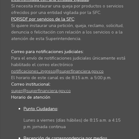
Si necesita instaurar una queja por productos o servicios
ofrecidos por una entidad vigilada por la SFC.
PQRSDF por servicios de la SFC
:
Si quiere instaurar una petición, queja, reclamo, solicitud,
denuncia o felicitación con relación a los servicios o a la
atención de esta Superintendencia.
Correo para notificaciones judiciales:
Para el envío de notificaciones judiciales únicamente está
habilitado el correo electrónico
notificaciones_ingreso@superfinanciera.gov.co
El horario de este canal es de 8:15 a.m. a 5:00 p.m.
Correo institucional:
super@superfinanciera.gov.co
Horario de atención
Punto Ciudadano
:
Lunes a viernes (días hábiles) de 8:15 a.m. a 4:15
p.m. jornada continua
Recepción de correspondencia por medios