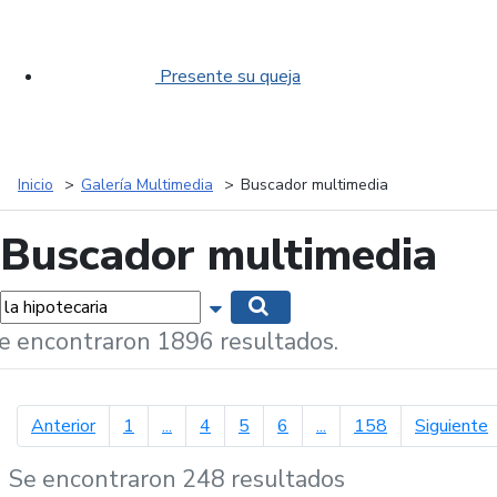
Presente su queja
Inicio
Galería Multimedia
Buscador multimedia
Buscador multimedia
labras...
Mostrar opciones de búsqueda
Buscar
e encontraron 1896 resultados.
página anterior
p
Anterior
1
...
4
5
6
...
158
Siguiente
Se encontraron 248 resultados