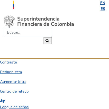
EN
ES
Saltar al contenido principal
Buscar...
Buscar
Desplegar navegación
Contraste
Reducir letra
Aumentar letra
Centro de relevo
Lengua de señas