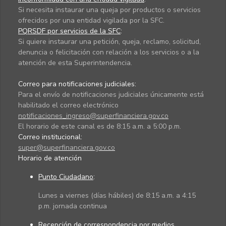
Si necesita instaurar una queja por productos o servicios
ofrecidos por una entidad vigilada por la SFC.
PQRSDF por servicios de la SFC
:
Si quiere instaurar una petición, queja, reclamo, solicitud,
denuncia o felicitación con relación a los servicios o a la
atención de esta Superintendencia.
Correo para notificaciones judiciales:
Para el envío de notificaciones judiciales únicamente está
habilitado el correo electrónico
notificaciones_ingreso@superfinanciera.gov.co
El horario de este canal es de 8:15 a.m. a 5:00 p.m.
Correo institucional:
super@superfinanciera.gov.co
Horario de atención
Punto Ciudadano
:
Lunes a viernes (días hábiles) de 8:15 a.m. a 4:15
p.m. jornada continua
Recepción de correspondencia por medios