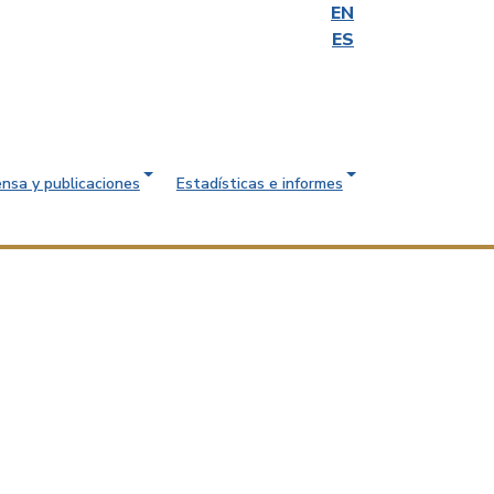
EN
ES
ensa y publicaciones
Estadísticas e informes