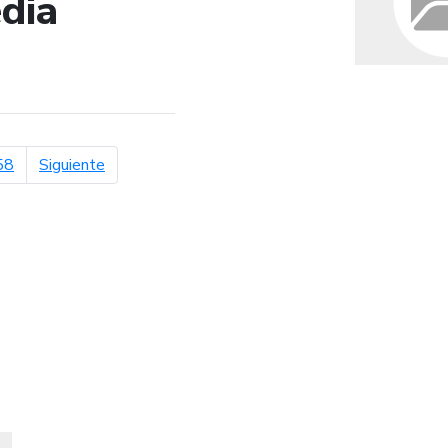
dia
de búsqueda
página siguiente
58
Siguiente