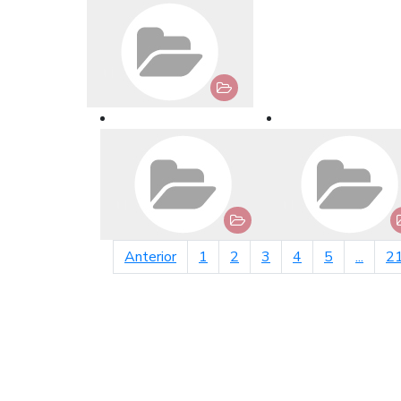
página anterior
Anterior
1
2
3
4
5
...
2