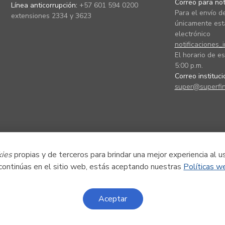
Correo para noti
Línea anticorrupción:
+57 601 594 0200
Para el envío de
extensiones 2334 y 3623
únicamente está
electrónico
notificaciones_
El horario de es
5:00 p.m.
Correo instituc
super@superfin
kies
propias y de terceros para brindar una mejor experiencia al u
 continúas en el sitio web, estás aceptando nuestras
Políticas w
Aceptar