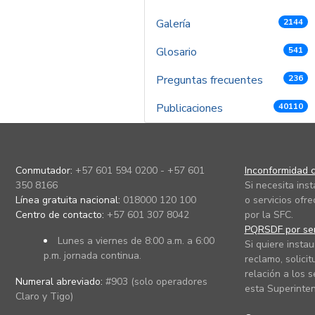
Galería
2144
Glosario
541
Preguntas frecuentes
236
Publicaciones
40110
Conmutador:
+57 601 594 0200 - +57 601
Inconformidad c
350 8166
Si necesita ins
Línea gratuita nacional:
018000 120 100
o servicios ofre
Centro de contacto:
+57 601 307 8042
por la SFC.
PQRSDF por ser
Lunes a viernes de 8:00 a.m. a 6:00
Si quiere instau
p.m. jornada continua.
reclamo, solicit
relación a los s
Numeral abreviado:
#903 (solo operadores
esta Superinten
Claro y Tigo)