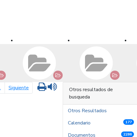
Imprimir
Leer contenido
página siguiente
1
Siguiente
Otros resultados de
busqueda
Otros Resultados
Calendario
177
Documentos
2286