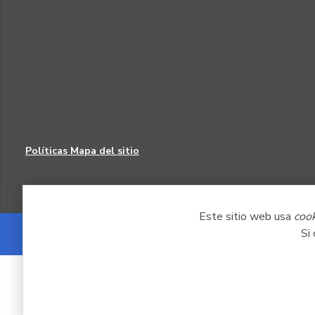
Políticas
Mapa del sitio
Este sitio web usa
coo
Si