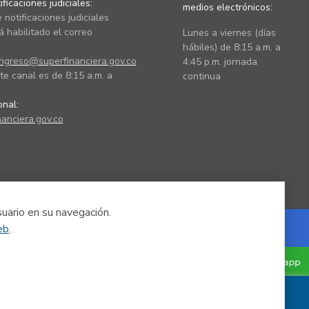
ficaciones judiciales:
medios electrónicos:
 notificaciones judiciales
 habilitado el correo
Lunes a viernes (días
hábiles) de 8:15 a.m. a
ingreso@superfinanciera.gov.co
4:45 p.m. jornada
te canal es de 8:15 a.m. a
continua
ional:
anciera.gov.co
suario en su navegación.
eb
.
Powered by Nexura