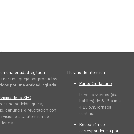
on una entidad vigilada
:
Horario de atención
taurar una queja por productos
Punto Ciudadano
:
cidos por una entidad vigilada
Lunes a viernes (días
vicios de la SFC
:
hábiles) de 8:15 a.m. a
rar una petición, queja,
4:15 p.m. jornada
ud, denuncia o felicitación con
continua
ervicios o a la atención de
dencia.
Recepción de
correspondencia por