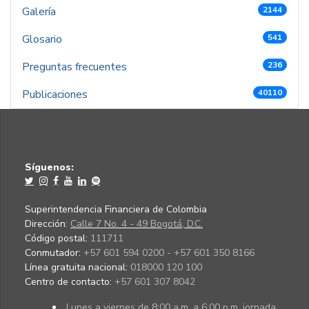
Galería
2144
Glosario
541
Preguntas frecuentes
236
Publicaciones
40110
Síguenos:
Superintendencia Financiera de Colombia
Dirección:
Calle 7 No. 4 - 49 Bogotá, D.C.
Código postal:
111711
Conmutador:
+57 601 594 0200 - +57 601 350 8166
Línea gratuita nacional:
018000 120 100
Centro de contacto:
+57 601 307 8042
Lunes a viernes de 8:00 a.m. a 6:00 p.m. jornada