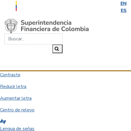
EN
ES
Saltar al contenido principal
Buscar...
Buscar
Desplegar navegación
Contraste
Reducir letra
Aumentar letra
Centro de relevo
Lengua de señas