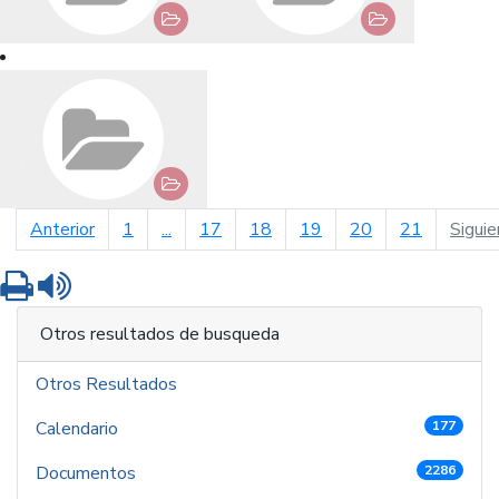
página anterior
Anterior
1
...
17
18
19
20
21
Siguie
Imprimir
Leer contenido
Otros resultados de busqueda
Otros Resultados
Calendario
177
Documentos
2286