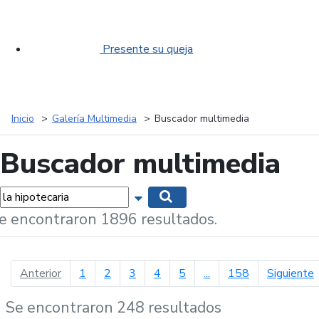
Presente su queja
Inicio
Galería Multimedia
Buscador multimedia
Buscador multimedia
labras...
Mostrar opciones de búsqueda
Buscar
e encontraron 1896 resultados.
página anterior
p
Anterior
1
2
3
4
5
...
158
Siguiente
Se encontraron 248 resultados