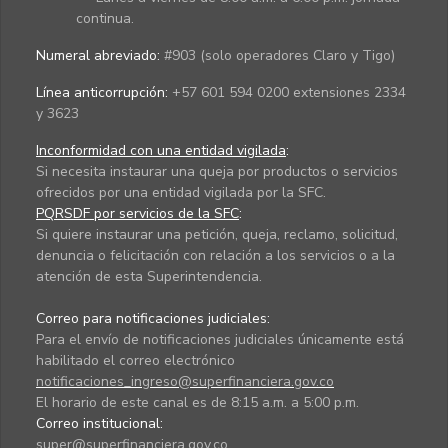
continua.
Numeral abreviado:
#903 (solo operadores Claro y Tigo)
Línea anticorrupción:
+57 601 594 0200 extensiones 2334
y 3623
Inconformidad con una entidad vigilada
:
Si necesita instaurar una queja por productos o servicios
ofrecidos por una entidad vigilada por la SFC.
PQRSDF por servicios de la SFC
:
Si quiere instaurar una petición, queja, reclamo, solicitud,
denuncia o felicitación con relación a los servicios o a la
atención de esta Superintendencia.
Correo para notificaciones judiciales:
Para el envío de notificaciones judiciales únicamente está
habilitado el correo electrónico
notificaciones_ingreso@superfinanciera.gov.co
El horario de este canal es de 8:15 a.m. a 5:00 p.m.
Correo institucional:
super@superfinanciera.gov.co