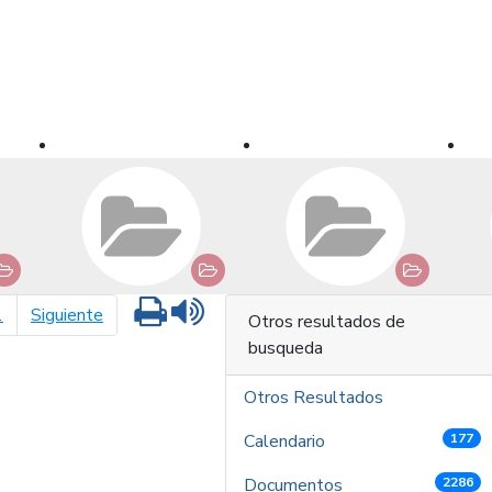
Imprimir
Leer contenido
página siguiente
1
Siguiente
Otros resultados de
busqueda
Otros Resultados
Calendario
177
Documentos
2286