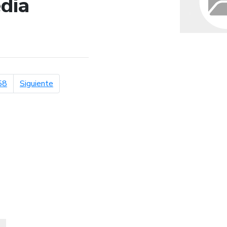
dia
de búsqueda
página siguiente
58
Siguiente