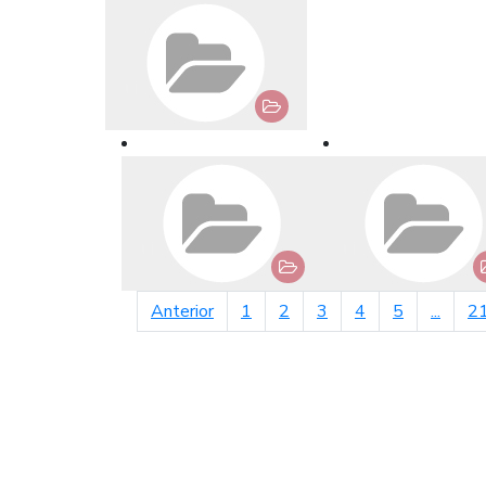
página anterior
Anterior
1
2
3
4
5
...
2