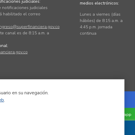
ficaciones judiciales:
medios electrónicos:
 notificaciones judiciales
 habilitado el correo
Lunes a viernes (días
hábiles) de 8:15 a.m. a
ingreso@superfinanciera.gov.co
4:45 p.m. jornada
te canal es de 8:15 a.m. a
continua
ional:
anciera.gov.co
suario en su navegación.
eb
.
Powered by Nexura