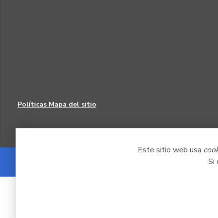
Políticas
Mapa del sitio
Este sitio web usa
coo
Si