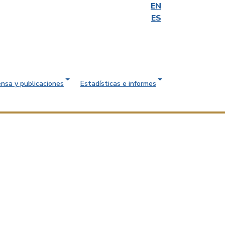
EN
ES
ensa y publicaciones
Estadísticas e informes