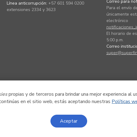
Correo para noti
Línea anticorrupción:
+57 601 594 0200
Para el envío de
extensiones 2334 y 3623
únicamente está
electrónico
notificaciones_
El horario de es
5:00 p.m.
Correo instituc
super@superfin
kies
propias y de terceros para brindar una mejor experiencia al u
 continúas en el sitio web, estás aceptando nuestras
Políticas w
Aceptar