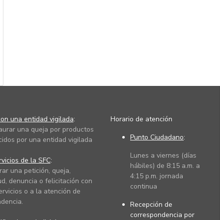
on una entidad vigilada
:
Horario de atención
taurar una queja por productos
Punto Ciudadano
:
cidos por una entidad vigilada
Lunes a viernes (días
vicios de la SFC
:
hábiles) de 8:15 a.m. a
rar una petición, queja,
4:15 p.m. jornada
ud, denuncia o felicitación con
continua
ervicios o a la atención de
dencia.
Recepción de
correspondencia por