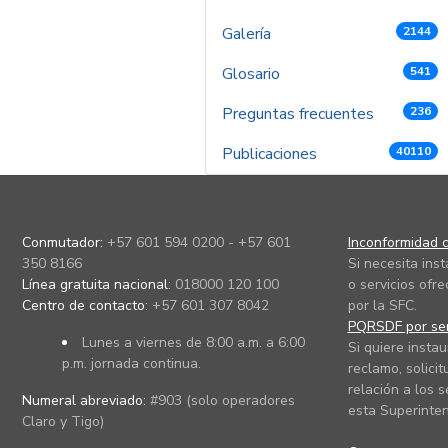
Galería
2144
Glosario
541
Preguntas frecuentes
236
Publicaciones
40110
Conmutador:
+57 601 594 0200 - +57 601
Inconformidad c
350 8166
Si necesita ins
Línea gratuita nacional:
018000 120 100
o servicios ofre
Centro de contacto:
+57 601 307 8042
por la SFC.
PQRSDF por ser
Lunes a viernes de 8:00 a.m. a 6:00
Si quiere instau
p.m. jornada continua.
reclamo, solicit
relación a los s
Numeral abreviado:
#903 (solo operadores
esta Superinten
Claro y Tigo)