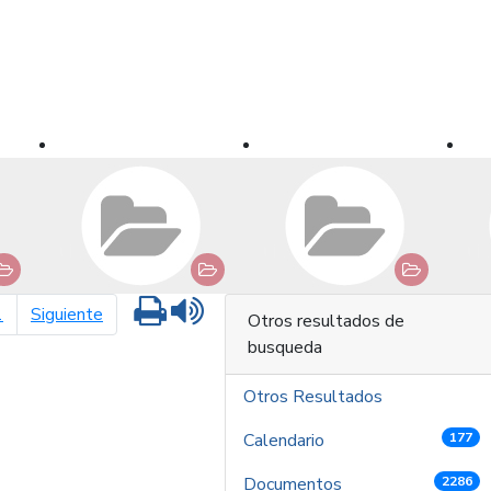
Imprimir
Leer contenido
página siguiente
1
Siguiente
Otros resultados de
busqueda
Otros Resultados
Calendario
177
Documentos
2286