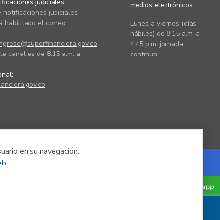
ficaciones judiciales:
medios electrónicos:
 notificaciones judiciales
 habilitado el correo
Lunes a viernes (días
hábiles) de 8:15 a.m. a
ingreso@superfinanciera.gov.co
4:45 p.m. jornada
te canal es de 8:15 a.m. a
continua
ional:
anciera.gov.co
suario en su navegación.
eb
.
Powered by Nexura