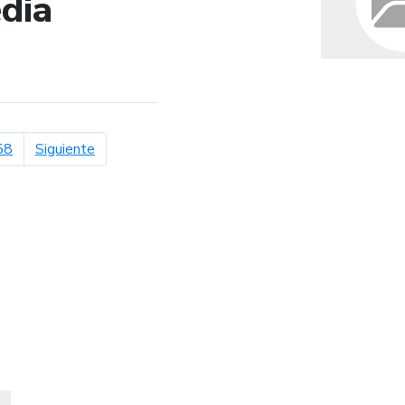
dia
de búsqueda
página siguiente
58
Siguiente