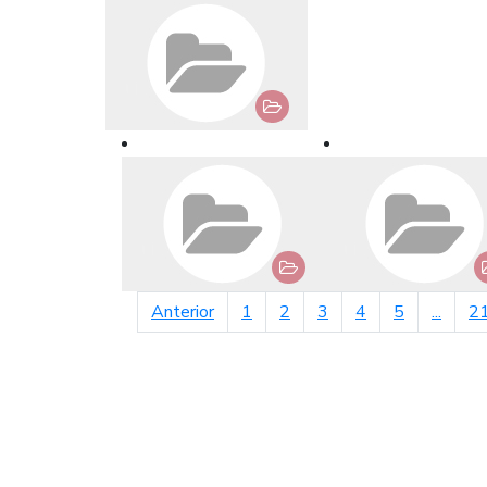
página anterior
Anterior
1
2
3
4
5
...
2