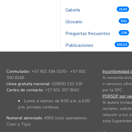
Galería
2144
Glosario
541
Preguntas frecuentes
236
Publicaciones
40110
Conmutador:
+57 601 594 0200 - +57 601
Inconformidad c
350 8166
Si necesita ins
Línea gratuita nacional:
018000 120 100
o servicios ofre
Centro de contacto:
+57 601 307 8042
por la SFC.
PQRSDF por ser
Lunes a viernes de 8:00 a.m. a 6:00
Si quiere instau
p.m. jornada continua.
reclamo, solicit
relación a los s
Numeral abreviado:
#903 (solo operadores
esta Superinten
Claro y Tigo)