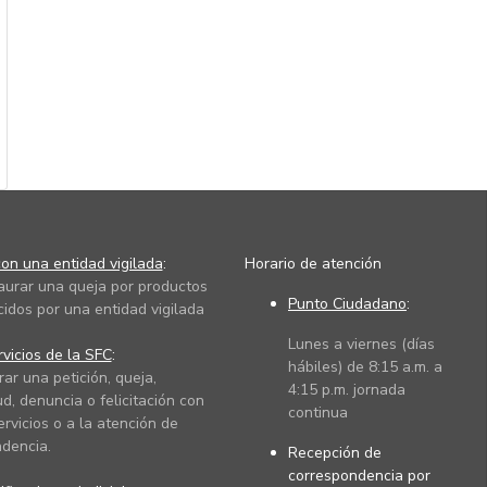
on una entidad vigilada
:
Horario de atención
taurar una queja por productos
Punto Ciudadano
:
cidos por una entidad vigilada
Lunes a viernes (días
vicios de la SFC
:
hábiles) de 8:15 a.m. a
rar una petición, queja,
4:15 p.m. jornada
ud, denuncia o felicitación con
continua
ervicios o a la atención de
dencia.
Recepción de
correspondencia por