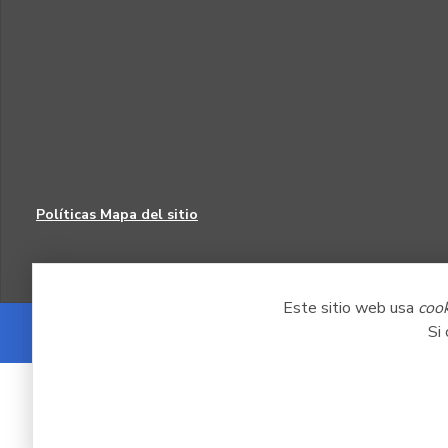
Políticas
Mapa del sitio
Este sitio web usa
coo
Si