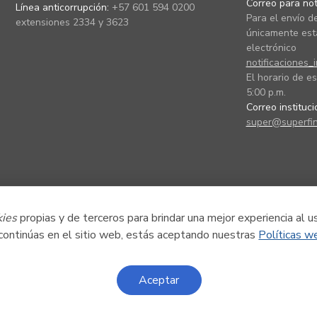
Correo para noti
Línea anticorrupción:
+57 601 594 0200
Para el envío de
extensiones 2334 y 3623
únicamente está
electrónico
notificaciones_
El horario de es
5:00 p.m.
Correo instituc
super@superfin
kies
propias y de terceros para brindar una mejor experiencia al u
 continúas en el sitio web, estás aceptando nuestras
Políticas w
Aceptar