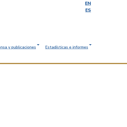
EN
ES
ensa y publicaciones
Estadísticas e informes