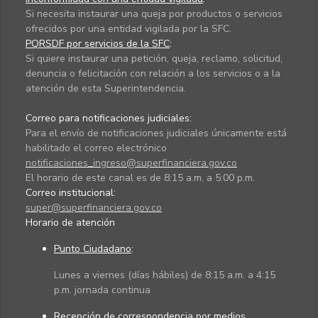
Si necesita instaurar una queja por productos o servicios
ofrecidos por una entidad vigilada por la SFC.
PQRSDF por servicios de la SFC
:
Si quiere instaurar una petición, queja, reclamo, solicitud,
denuncia o felicitación con relación a los servicios o a la
atención de esta Superintendencia.
Correo para notificaciones judiciales:
Para el envío de notificaciones judiciales únicamente está
habilitado el correo electrónico
notificaciones_ingreso@superfinanciera.gov.co
El horario de este canal es de 8:15 a.m. a 5:00 p.m.
Correo institucional:
super@superfinanciera.gov.co
Horario de atención
Punto Ciudadano
:
Lunes a viernes (días hábiles) de 8:15 a.m. a 4:15
p.m. jornada continua
Recepción de correspondencia por medios