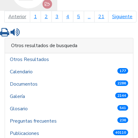
página anterior
pá
Anterior
1
2
3
4
5
...
21
Siguiente
Imprimir
Leer contenido
Otros resultados de busqueda
Otros Resultados
Calendario
177
Documentos
2286
Galería
2144
Glosario
541
Preguntas frecuentes
236
Publicaciones
40110