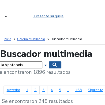
Presente su queja
Inicio
Galería Multimedia
Buscador multimedia
Buscador multimedia
labras...
Mostrar opciones de búsqueda
Buscar
e encontraron 1896 resultados.
página anterior
p
Anterior
1
2
3
4
5
...
158
Siguiente
Se encontraron 248 resultados