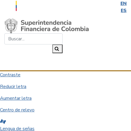
EN
ES
Saltar al contenido principal
Buscar...
Buscar
Desplegar navegación
Contraste
Reducir letra
Aumentar letra
Centro de relevo
Lengua de señas