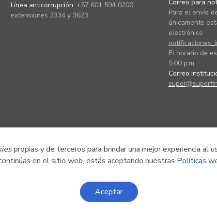
Correo para noti
Línea anticorrupción:
+57 601 594 0200
Para el envío de
extensiones 2334 y 3623
únicamente está
electrónico
notificaciones_
El horario de es
5:00 p.m.
Correo instituc
super@superfin
kies
propias y de terceros para brindar una mejor experiencia al u
 continúas en el sitio web, estás aceptando nuestras
Políticas w
Aceptar