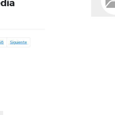
dia
de búsqueda
página siguiente
58
Siguiente