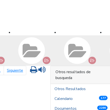
Imprimir
Leer contenido
página siguiente
1
Siguiente
Otros resultados de
busqueda
Otros Resultados
Calendario
177
Documentos
2286