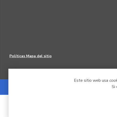
Políticas
Mapa del sitio
Este sitio web usa
coo
Si