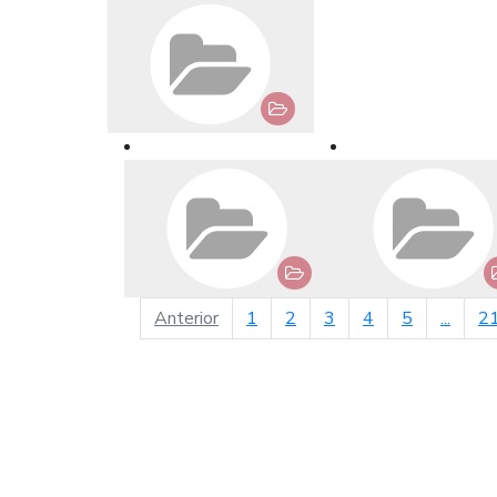
página anterior
Anterior
1
2
3
4
5
...
2