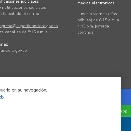
ficaciones judiciales:
medios electrónicos:
 notificaciones judiciales
 habilitado el correo
Lunes a viernes (días
hábiles) de 8:15 a.m. a
ingreso@superfinanciera.gov.co
4:45 p.m. jornada
te canal es de 8:15 a.m. a
continua
ional:
anciera.gov.co
suario en su navegación.
eb
.
Powered by Nexura