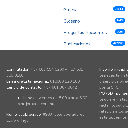
Galería
2144
Glosario
541
Preguntas frecuentes
236
Publicaciones
40110
Conmutador:
+57 601 594 0200 - +57 601
Inconformidad c
350 8166
Si necesita ins
Línea gratuita nacional:
018000 120 100
o servicios ofre
Centro de contacto:
+57 601 307 8042
por la SFC.
PQRSDF por ser
Lunes a viernes de 8:00 a.m. a 6:00
Si quiere instau
p.m. jornada continua.
reclamo, solicit
relación a los s
Numeral abreviado:
#903 (solo operadores
esta Superinten
Claro y Tigo)