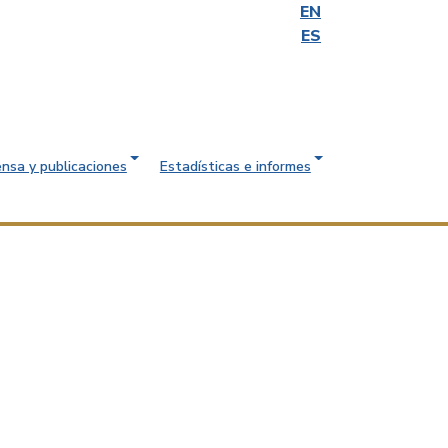
EN
ES
ensa y publicaciones
Estadísticas e informes