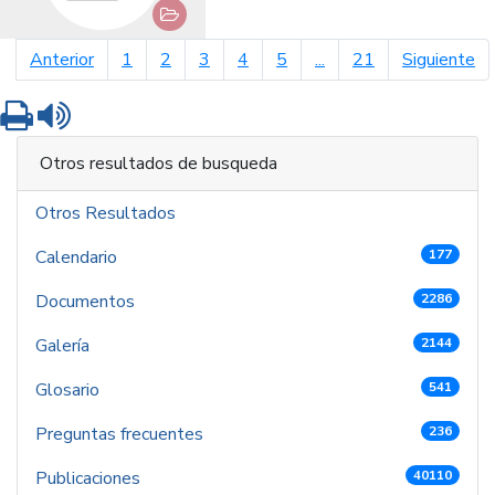
página anterior
pá
Anterior
1
2
3
4
5
...
21
Siguiente
Imprimir
Leer contenido
Otros resultados de busqueda
Otros Resultados
Calendario
177
Documentos
2286
Galería
2144
Glosario
541
Preguntas frecuentes
236
Publicaciones
40110