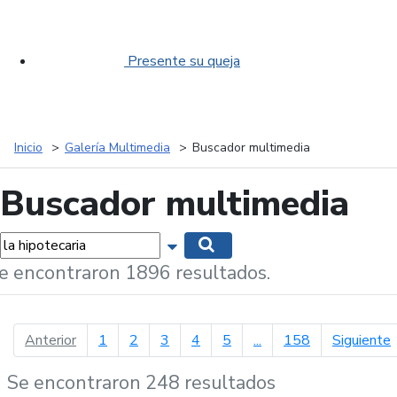
Presente su queja
Inicio
Galería Multimedia
Buscador multimedia
Buscador multimedia
labras...
Mostrar opciones de búsqueda
Buscar
e encontraron 1896 resultados.
página anterior
p
Anterior
1
2
3
4
5
...
158
Siguiente
Se encontraron 248 resultados