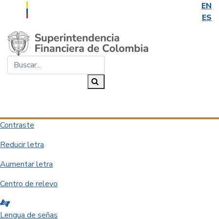
EN
ES
Saltar al contenido principal
Buscar...
Buscar
Desplegar navegación
Contraste
Reducir letra
Aumentar letra
Centro de relevo
Lengua de señas