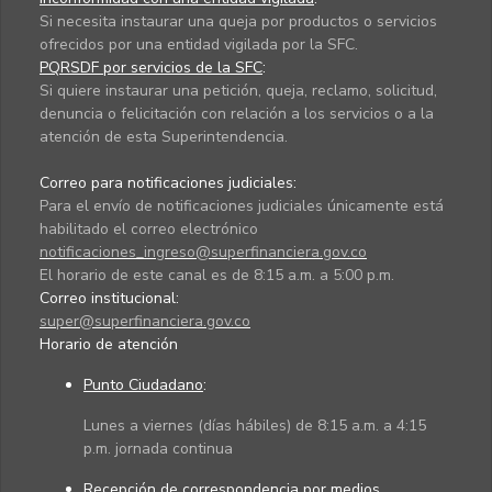
Si necesita instaurar una queja por productos o servicios
ofrecidos por una entidad vigilada por la SFC.
PQRSDF por servicios de la SFC
:
Si quiere instaurar una petición, queja, reclamo, solicitud,
denuncia o felicitación con relación a los servicios o a la
atención de esta Superintendencia.
Correo para notificaciones judiciales:
Para el envío de notificaciones judiciales únicamente está
habilitado el correo electrónico
notificaciones_ingreso@superfinanciera.gov.co
El horario de este canal es de 8:15 a.m. a 5:00 p.m.
Correo institucional:
super@superfinanciera.gov.co
Horario de atención
Punto Ciudadano
:
Lunes a viernes (días hábiles) de 8:15 a.m. a 4:15
p.m. jornada continua
Recepción de correspondencia por medios