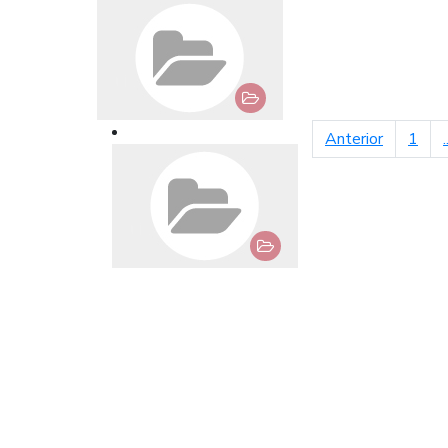
página an
Anterior
1
.