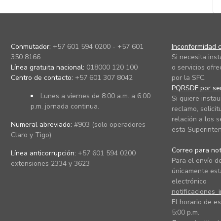
Conmutador:
+57 601 594 0200 - +57 601
Inconformidad c
350 8166
Si necesita ins
Línea gratuita nacional:
018000 120 100
o servicios ofre
Centro de contacto:
+57 601 307 8042
por la SFC.
PQRSDF por ser
Lunes a viernes de 8:00 a.m. a 6:00
Si quiere instau
p.m. jornada continua.
reclamo, solicit
relación a los s
Numeral abreviado:
#903 (solo operadores
esta Superinten
Claro y Tigo)
Correo para noti
Línea anticorrupción:
+57 601 594 0200
Para el envío de
extensiones 2334 y 3623
únicamente está
electrónico
notificaciones_
El horario de es
5:00 p.m.