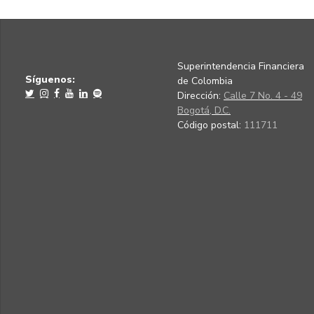
Superintendencia Financiera
Síguenos:
de Colombia
Dirección:
Calle 7 No. 4 - 49
Bogotá, D.C.
Código postal:
111711