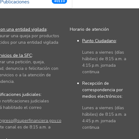
Publicaciones
40110
on una entidad vigilada
:
Horario de atención
taurar una queja por productos
Punto Ciudadano
:
cidos por una entidad vigilada
Lunes a viernes (días
vicios de la SFC
:
hábiles) de 8:15 a.m. a
rar una petición, queja,
4:15 p.m. jornada
ud, denuncia o felicitación con
continua
ervicios o a la atención de
dencia.
Recepción de
correspondencia por
ficaciones judiciales:
medios electrónicos:
 notificaciones judiciales
 habilitado el correo
Lunes a viernes (días
hábiles) de 8:15 a.m. a
ingreso@superfinanciera.gov.co
4:45 p.m. jornada
te canal es de 8:15 a.m. a
continua