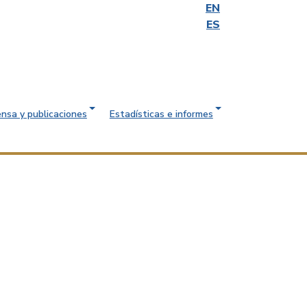
EN
ES
ensa y publicaciones
Estadísticas e informes