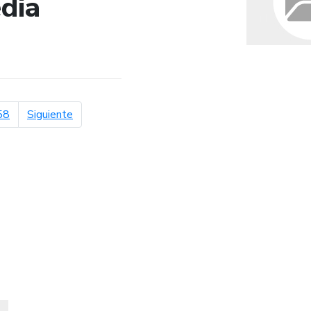
dia
de búsqueda
página siguiente
58
Siguiente