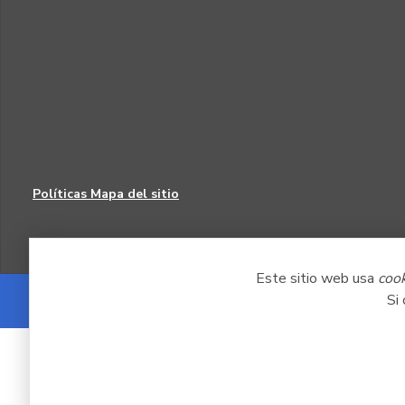
Políticas
Mapa del sitio
Este sitio web usa
coo
Si