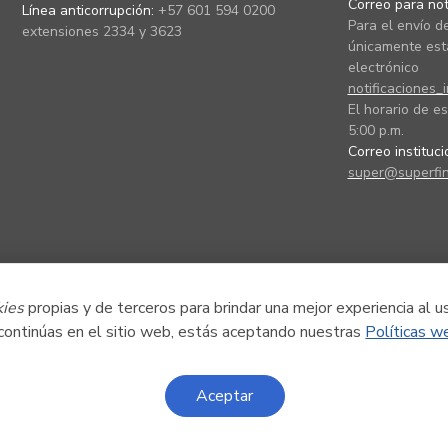
Correo para noti
Línea anticorrupción:
+57 601 594 0200
Para el envío de
extensiones 2334 y 3623
únicamente está
electrónico
notificaciones_
El horario de es
5:00 p.m.
Correo instituc
super@superfin
kies
propias y de terceros para brindar una mejor experiencia al u
 continúas en el sitio web, estás aceptando nuestras
Políticas w
Aceptar