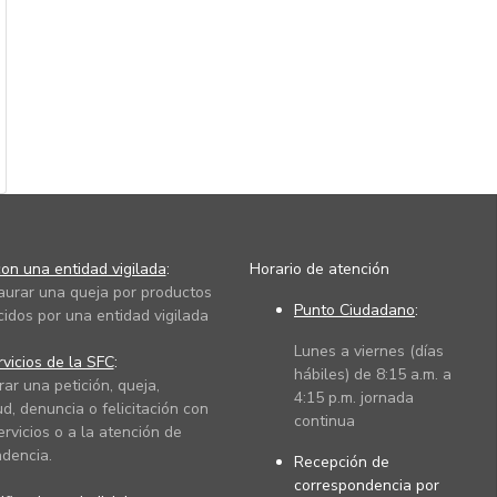
on una entidad vigilada
:
Horario de atención
taurar una queja por productos
Punto Ciudadano
:
cidos por una entidad vigilada
Lunes a viernes (días
vicios de la SFC
:
hábiles) de 8:15 a.m. a
rar una petición, queja,
4:15 p.m. jornada
ud, denuncia o felicitación con
continua
ervicios o a la atención de
dencia.
Recepción de
correspondencia por