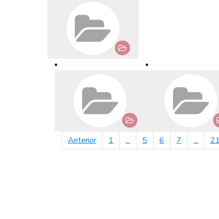
página anterior
Anterior
1
...
5
6
7
...
2