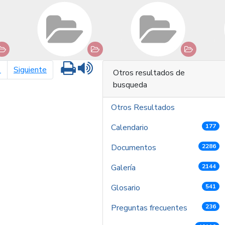
Imprimir
Leer contenido
página siguiente
1
Siguiente
Otros resultados de
busqueda
Otros Resultados
Calendario
177
Documentos
2286
Galería
2144
Glosario
541
Preguntas frecuentes
236