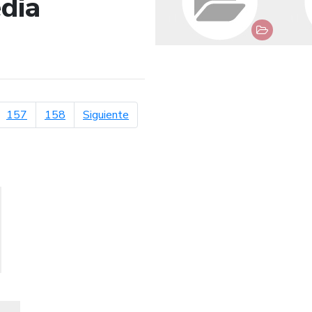
dia
de búsqueda
página siguiente
157
158
Siguiente