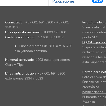
Publicaciones
40110
Conmutador:
+57 601 594 0200 - +57 601
Inconformidad c
350 8166
Si necesita ins
Línea gratuita nacional:
018000 120 100
o servicios ofre
Centro de contacto:
+57 601 307 8042
por la SFC.
PQRSDF por ser
Lunes a viernes de 8:00 a.m. a 6:00
Si quiere instau
p.m. jornada continua.
reclamo, solicit
relación a los s
Numeral abreviado:
#903 (solo operadores
esta Superinten
Claro y Tigo)
Correo para noti
Línea anticorrupción:
+57 601 594 0200
Para el envío de
extensiones 2334 y 3623
únicamente está
electrónico
notificaciones_
El horario de es
5:00 p.m.