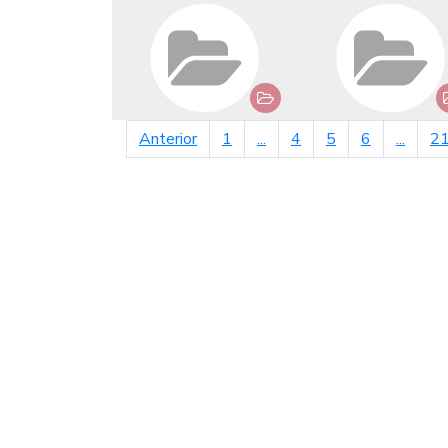
página anterior
Anterior
1
...
4
5
6
...
2