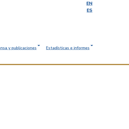
EN
ES
ensa y publicaciones
Estadísticas e informes