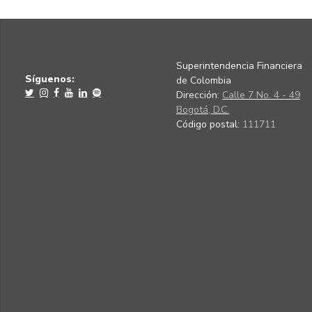
Superintendencia Financiera
Síguenos:
de Colombia
Dirección:
Calle 7 No. 4 - 49
Bogotá, D.C.
Código postal:
111711