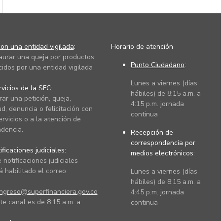
on una entidad vigilada
:
Horario de atención
taurar una queja por productos
Punto Ciudadano
:
cidos por una entidad vigilada
Lunes a viernes (días
vicios de la SFC
:
hábiles) de 8:15 a.m. a
rar una petición, queja,
4:15 p.m. jornada
ud, denuncia o felicitación con
continua
ervicios o a la atención de
dencia.
Recepción de
correspondencia por
ficaciones judiciales:
medios electrónicos:
 notificaciones judiciales
 habilitado el correo
Lunes a viernes (días
hábiles) de 8:15 a.m. a
ingreso@superfinanciera.gov.co
4:45 p.m. jornada
te canal es de 8:15 a.m. a
continua