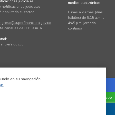
ficaciones judiciales:
medios electrónicos:
 notificaciones judiciales
 habilitado el correo
Lunes a viernes (días
hábiles) de 8:15 a.m. a
ingreso@superfinanciera.gov.co
4:45 p.m. jornada
te canal es de 8:15 a.m. a
continua
ional:
anciera.gov.co
suario en su navegación.
eb
.
Powered by Nexura