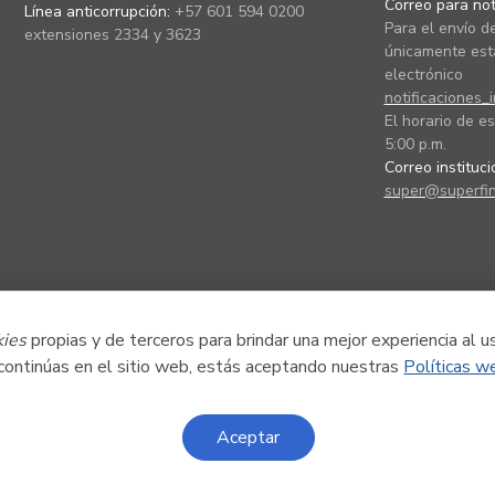
Correo para noti
Línea anticorrupción:
+57 601 594 0200
Para el envío de
extensiones 2334 y 3623
únicamente está
electrónico
notificaciones_
El horario de es
5:00 p.m.
Correo instituc
super@superfin
kies
propias y de terceros para brindar una mejor experiencia al u
 continúas en el sitio web, estás aceptando nuestras
Políticas w
Aceptar