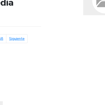
dia
de búsqueda
página siguiente
58
Siguiente