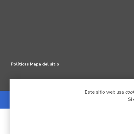
Políticas
Mapa del sitio
Este sitio web usa
coo
Si