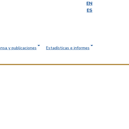
EN
ES
ensa y publicaciones
Estadísticas e informes