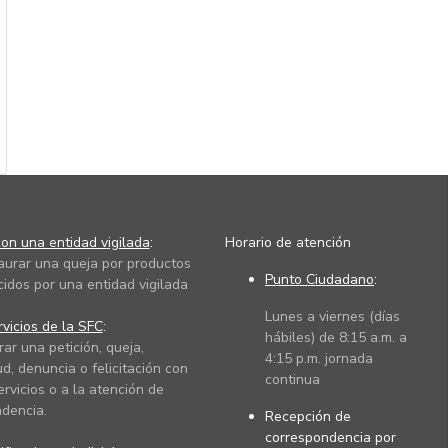
on una entidad vigilada
:
Horario de atención
taurar una queja por productos
Punto Ciudadano
:
cidos por una entidad vigilada
Lunes a viernes (días
vicios de la SFC
:
hábiles) de 8:15 a.m. a
rar una petición, queja,
4:15 p.m. jornada
ud, denuncia o felicitación con
continua
ervicios o a la atención de
dencia.
Recepción de
correspondencia por