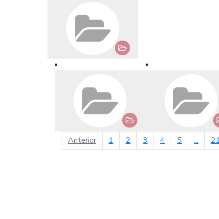
página anterior
Anterior
1
2
3
4
5
...
2