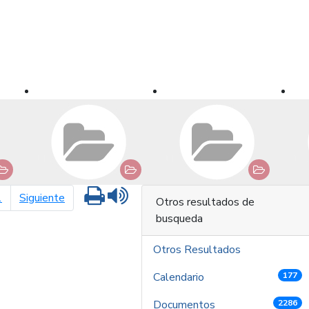
Imprimir
Leer contenido
página siguiente
1
Siguiente
Otros resultados de
busqueda
Otros Resultados
Calendario
177
Documentos
2286