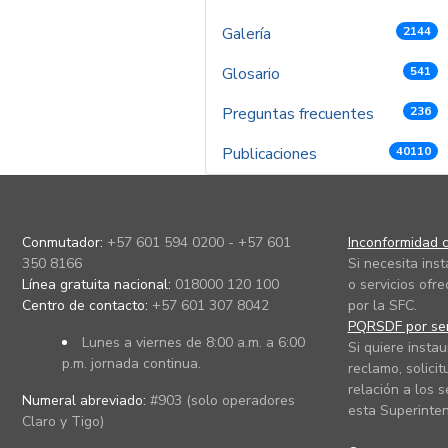
Galería
2144
Glosario
541
Preguntas frecuentes
236
Publicaciones
40110
Conmutador:
+57 601 594 0200 - +57 601
Inconformidad c
350 8166
Si necesita ins
Línea gratuita nacional:
018000 120 100
o servicios ofre
Centro de contacto:
+57 601 307 8042
por la SFC.
PQRSDF por ser
Lunes a viernes de 8:00 a.m. a 6:00
Si quiere instau
p.m. jornada continua.
reclamo, solicit
relación a los s
Numeral abreviado:
#903 (solo operadores
esta Superinten
Claro y Tigo)