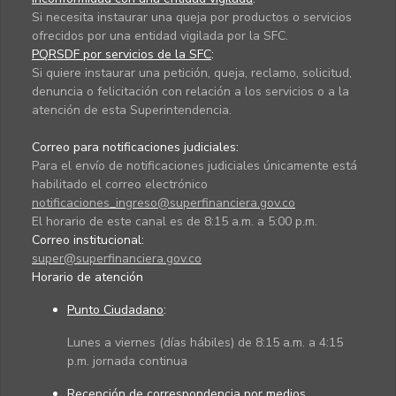
Si necesita instaurar una queja por productos o servicios
ofrecidos por una entidad vigilada por la SFC.
PQRSDF por servicios de la SFC
:
Si quiere instaurar una petición, queja, reclamo, solicitud,
denuncia o felicitación con relación a los servicios o a la
atención de esta Superintendencia.
Correo para notificaciones judiciales:
Para el envío de notificaciones judiciales únicamente está
habilitado el correo electrónico
notificaciones_ingreso@superfinanciera.gov.co
El horario de este canal es de 8:15 a.m. a 5:00 p.m.
Correo institucional:
super@superfinanciera.gov.co
Horario de atención
Punto Ciudadano
:
Lunes a viernes (días hábiles) de 8:15 a.m. a 4:15
p.m. jornada continua
Recepción de correspondencia por medios