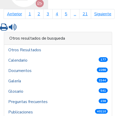
página anterior
pá
Anterior
1
2
3
4
5
...
21
Siguiente
Imprimir
Leer contenido
Otros resultados de busqueda
Otros Resultados
Calendario
177
Documentos
2286
Galería
2144
Glosario
541
Preguntas frecuentes
236
Publicaciones
40110