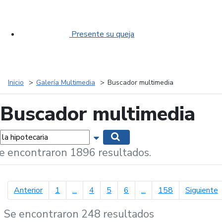
Presente su queja
Inicio
Galería Multimedia
Buscador multimedia
Buscador multimedia
labras...
Mostrar opciones de búsqueda
Buscar
e encontraron 1896 resultados.
página anterior
p
Anterior
1
...
4
5
6
...
158
Siguiente
Se encontraron 248 resultados