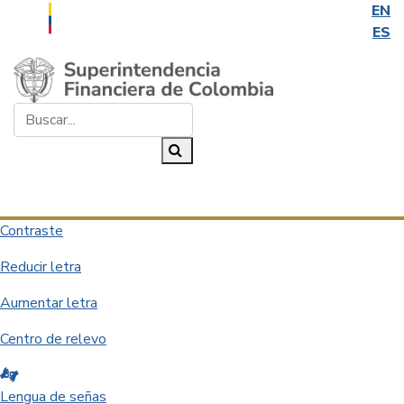
EN
ES
Saltar al contenido principal
Buscar...
Buscar
Desplegar navegación
Contraste
Reducir letra
Aumentar letra
Centro de relevo
Lengua de señas