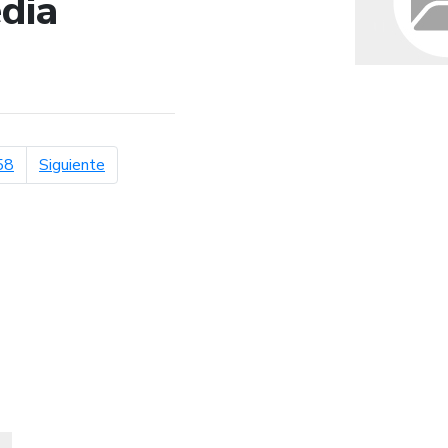
dia
de búsqueda
página siguiente
58
Siguiente