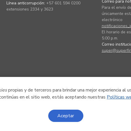
Correo para noti
Línea anticorrupción:
+57 601 594 0200
Para el envío de
extensiones 2334 y 3623
únicamente está
electrónico
notificaciones_
El horario de es
5:00 p.m.
Correo instituc
super@superfin
kies
propias y de terceros para brindar una mejor experiencia al u
 continúas en el sitio web, estás aceptando nuestras
Políticas w
Aceptar