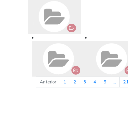
página anterior
Anterior
1
2
3
4
5
...
2