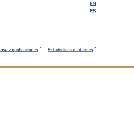
EN
ES
ensa y publicaciones
Estadísticas e informes