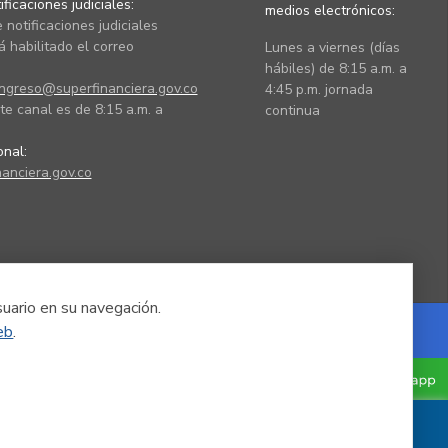
ficaciones judiciales:
medios electrónicos:
 notificaciones judiciales
 habilitado el correo
Lunes a viernes (días
hábiles) de 8:15 a.m. a
ingreso@superfinanciera.gov.co
4:45 p.m. jornada
te canal es de 8:15 a.m. a
continua
ional:
anciera.gov.co
suario en su navegación.
eb
.
Powered by Nexura