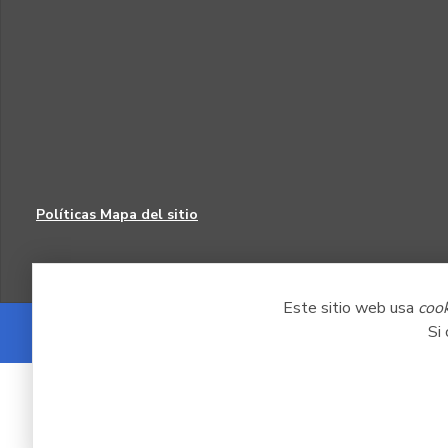
Políticas
Mapa del sitio
Este sitio web usa
coo
Si