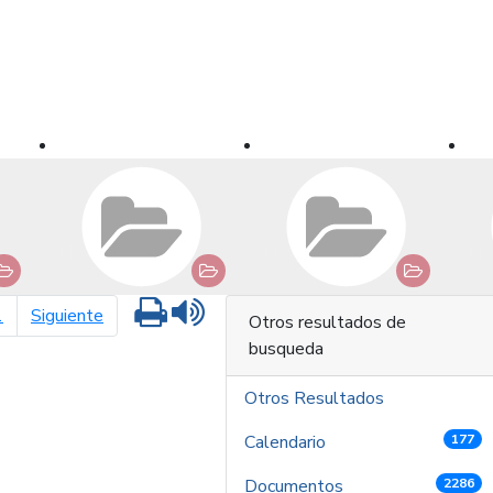
Imprimir
Leer contenido
página siguiente
1
Siguiente
Otros resultados de
busqueda
Otros Resultados
Calendario
177
Documentos
2286