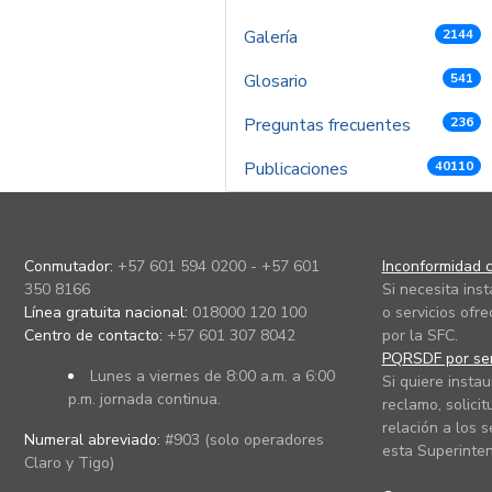
Galería
2144
Glosario
541
Preguntas frecuentes
236
Publicaciones
40110
Conmutador:
+57 601 594 0200 - +57 601
Inconformidad c
350 8166
Si necesita ins
Línea gratuita nacional:
018000 120 100
o servicios ofre
Centro de contacto:
+57 601 307 8042
por la SFC.
PQRSDF por ser
Lunes a viernes de 8:00 a.m. a 6:00
Si quiere instau
p.m. jornada continua.
reclamo, solicit
relación a los s
Numeral abreviado:
#903 (solo operadores
esta Superinten
Claro y Tigo)