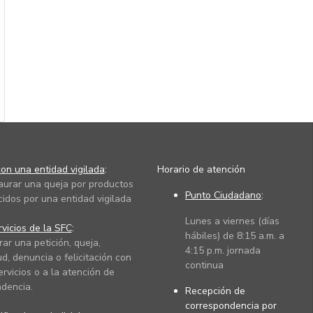
on una entidad vigilada
:
Horario de atención
taurar una queja por productos
Punto Ciudadano
:
cidos por una entidad vigilada
Lunes a viernes (días
vicios de la SFC
:
hábiles) de 8:15 a.m. a
rar una petición, queja,
4:15 p.m. jornada
ud, denuncia o felicitación con
continua
ervicios o a la atención de
dencia.
Recepción de
correspondencia por