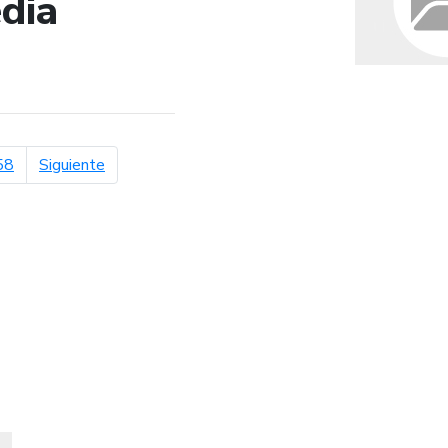
dia
de búsqueda
página siguiente
58
Siguiente