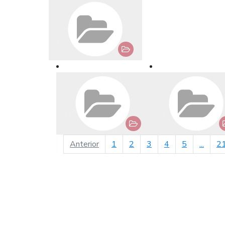
página anterior
Anterior
1
2
3
4
5
...
2