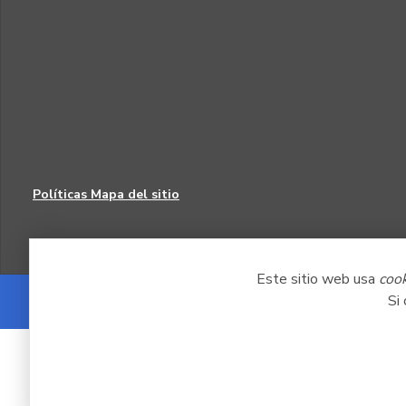
Políticas
Mapa del sitio
Este sitio web usa
coo
Si