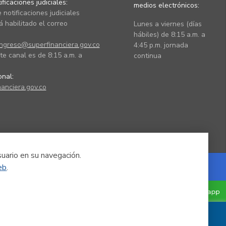
ficaciones judiciales:
medios electrónicos:
 notificaciones judiciales
 habilitado el correo
Lunes a viernes (días
hábiles) de 8:15 a.m. a
ingreso@superfinanciera.gov.co
4:45 p.m. jornada
te canal es de 8:15 a.m. a
continua
ional:
anciera.gov.co
suario en su navegación.
eb
.
Powered by Nexura