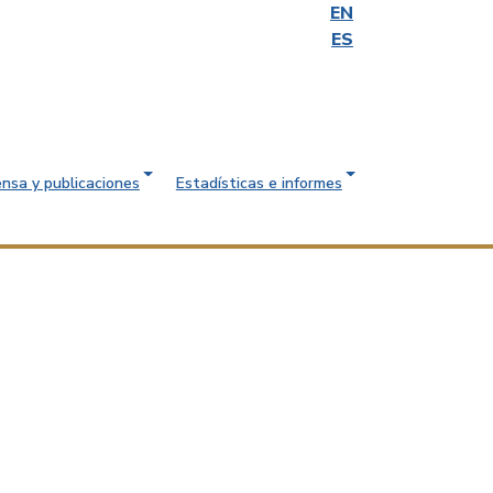
EN
ES
ensa y publicaciones
Estadísticas e informes