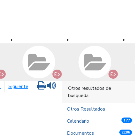
Imprimir
Leer contenido
página siguiente
1
Siguiente
Otros resultados de
busqueda
Otros Resultados
Calendario
177
Documentos
2286