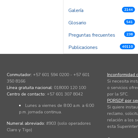
Galería
2144
Glosario
541
Preguntas frecuentes
236
Publicaciones
40110
Conmutador:
+57 601 594 0200 - +57 601
Inconformidad c
350 8166
Si necesita ins
Línea gratuita nacional:
018000 120 100
o servicios ofre
Centro de contacto:
+57 601 307 8042
por la SFC.
PQRSDF por ser
Lunes a viernes de 8:00 a.m. a 6:00
Si quiere instau
p.m. jornada continua.
reclamo, solicit
relación a los s
Numeral abreviado:
#903 (solo operadores
esta Superinten
Claro y Tigo)