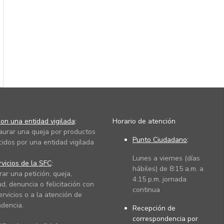
on una entidad vigilada
:
Horario de atención
taurar una queja por productos
Punto Ciudadano
:
cidos por una entidad vigilada
Lunes a viernes (días
vicios de la SFC
:
hábiles) de 8:15 a.m. a
rar una petición, queja,
4:15 p.m. jornada
ud, denuncia o felicitación con
continua
ervicios o a la atención de
dencia.
Recepción de
correspondencia por