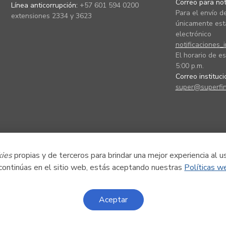
Correo para noti
Línea anticorrupción:
+57 601 594 0200
Para el envío de
extensiones 2334 y 3623
únicamente está
electrónico
notificaciones_
El horario de es
5:00 p.m.
Correo instituc
super@superfin
kies
propias y de terceros para brindar una mejor experiencia al u
 continúas en el sitio web, estás aceptando nuestras
Políticas w
Aceptar